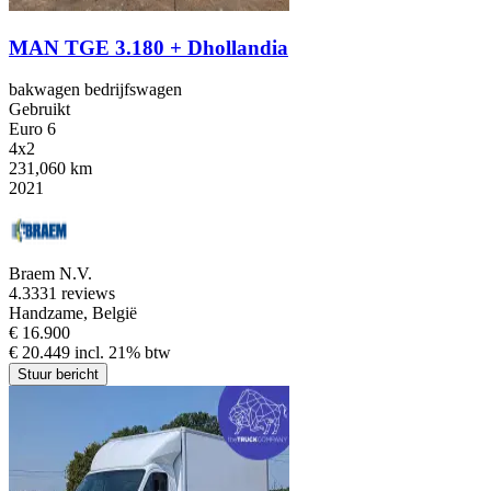
MAN TGE 3.180 + Dhollandia
bakwagen bedrijfswagen
Gebruikt
Euro 6
4x2
231,060 km
2021
Braem N.V.
4.3
331 reviews
Handzame, België
€ 16.900
€ 20.449 incl. 21% btw
Stuur bericht