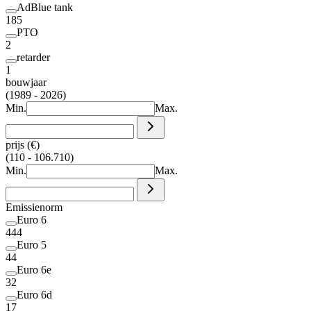
AdBlue tank
185
PTO
2
retarder
1
bouwjaar
(1989 - 2026)
Min.
Max.
prijs (€)
(110 - 106.710)
Min.
Max.
Emissienorm
Euro 6
444
Euro 5
44
Euro 6e
32
Euro 6d
17