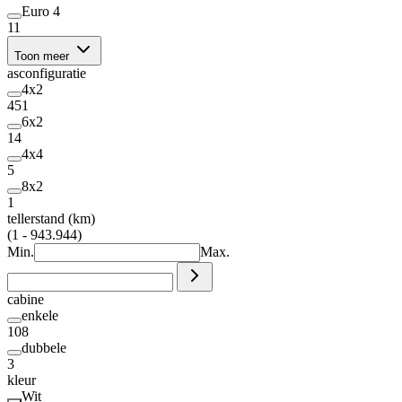
Euro 4
11
Toon meer
asconfiguratie
4x2
451
6x2
14
4x4
5
8x2
1
tellerstand (km)
(1 - 943.944)
Min.
Max.
cabine
enkele
108
dubbele
3
kleur
Wit