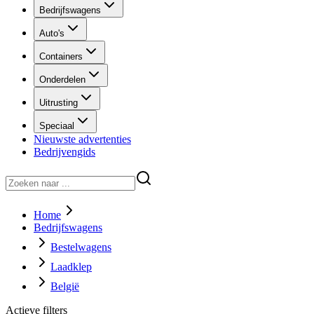
Bedrijfswagens
Auto's
Containers
Onderdelen
Uitrusting
Speciaal
Nieuwste advertenties
Bedrijvengids
Home
Bedrijfswagens
Bestelwagens
Laadklep
België
Actieve filters