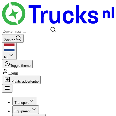
Zoeken
NL
Toggle theme
Login
Plaats advertentie
Transport
Equipment