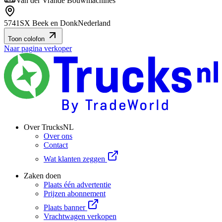
Van der Vrande Bouwmachines
5741SX Beek en Donk
Nederland
Toon colofon
Naar pagina verkoper
Over TrucksNL
Over ons
Contact
Wat klanten zeggen
Zaken doen
Plaats één advertentie
Prijzen abonnement
Plaats banner
Vrachtwagen verkopen