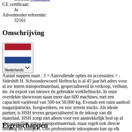
CE certificaat:
Ja
Adverteerder referentie:
32161
Omschrijving
Nederlands
Aantal stappen mast : 3 = Aanvullende opties en accessoires = -
Sideshift H. Schoonderwoerd Heftrucks is al 45 jaar hét adres voor
al uw intern transportmateriaal, gespecialiseerd in verkoop, verhuur,
im- en export van nieuwe én gebruikte vorkheftrucks. In onze
overdekte showroom staan meer dan 600 machines, met een
capaciteit variërend van 500 tot 50.000 kg. Evenals een ruim aanbod
magazijntrucks, hoogwerkers, en ruw terrein trucks. Als ideale
partner, is HSH tevens gespecialiseerd in de inkoop van dit
materiaal. HSH zorgt niet alleen voor een aantrekkelijk bod op al
uw overtollige intern transportmateriaal, maar regelt ook directe
Eigenschappen
betaling en transport. Ons professionele inkoopteam kan op elk