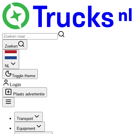
Zoeken
NL
Toggle theme
Login
Plaats advertentie
Transport
Equipment