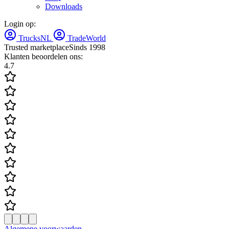
Downloads
Login op:
TrucksNL
TradeWorld
Trusted marketplace
Sinds 1998
Klanten beoordelen ons:
4.7
Algemene voorwaarden