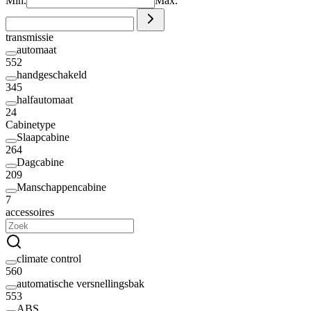
Min.
Max.
transmissie
automaat
552
handgeschakeld
345
halfautomaat
24
Cabinetype
Slaapcabine
264
Dagcabine
209
Manschappencabine
7
accessoires
climate control
560
automatische versnellingsbak
553
ABS