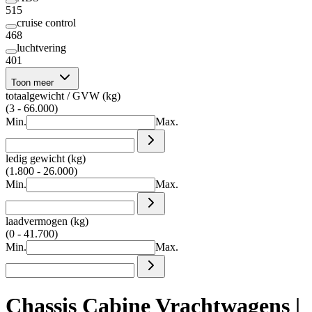
515
cruise control
468
luchtvering
401
Toon meer
totaalgewicht / GVW (kg)
(3 - 66.000)
Min.
Max.
ledig gewicht (kg)
(1.800 - 26.000)
Min.
Max.
laadvermogen (kg)
(0 - 41.700)
Min.
Max.
Chassis Cabine Vrachtwagens |