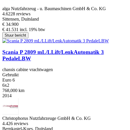
alga Nutzfahrzeug - u. Baumaschinen GmbH & Co. KG
4.6
228 reviews
Sittensen, Duitsland
€ 34.900
€ 41.531 incl. 19% btw
Stuur bericht
Scania P 2809 mL/LLift/LenkAutomatik 3
PedaleLBW
chassis cabine vrachtwagen
Gebruikt
Euro 6
6x2
768,000 km
2014
Christophorus Nutzfahrzeuge GmbH & Co. KG
4.4
26 reviews
Bernkastel-Kues, Duitsland