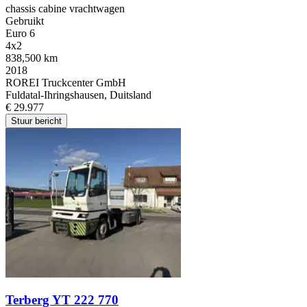
chassis cabine vrachtwagen
Gebruikt
Euro 6
4x2
838,500 km
2018
ROREI Truckcenter GmbH
Fuldatal-Ihringshausen, Duitsland
€ 29.977
Stuur bericht
Terberg YT 222 770