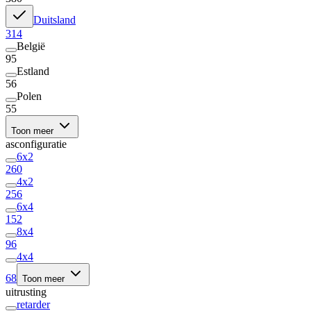
Duitsland
314
België
95
Estland
56
Polen
55
Toon meer
asconfiguratie
6x2
260
4x2
256
6x4
152
8x4
96
4x4
68
Toon meer
uitrusting
retarder