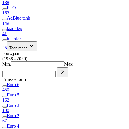
188
PTO
163
AdBlue tank
149
laadklep
41
intarder
25
Toon meer
bouwjaar
(1938 - 2026)
Min.
Max.
Emissienorm
Euro 6
450
Euro 5
162
Euro 3
100
Euro 2
67
Euro 4