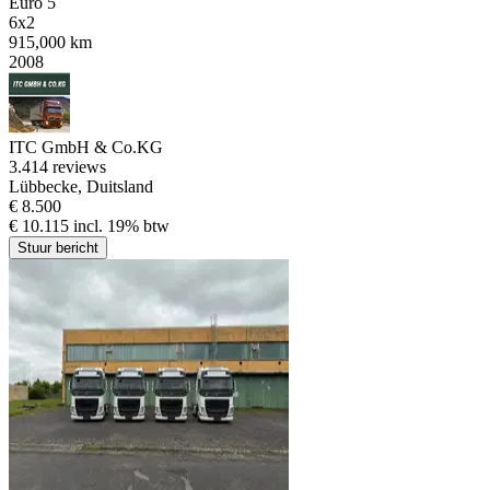
Euro 5
6x2
915,000 km
2008
ITC GmbH & Co.KG
3.4
14 reviews
Lübbecke, Duitsland
€ 8.500
€ 10.115 incl. 19% btw
Stuur bericht