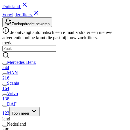
Duitsland
Verwijder filters
Zoekopdracht bewaren
Je ontvangt automatisch een e-mail zodra er een nieuwe
advertentie online komt die past bij jouw zoekfilters.
merk
Mercedes-Benz
244
MAN
216
Scania
164
Volvo
138
DAF
123
Toon meer
land
Nederland
380