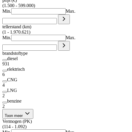
prijs (€)
(1.500 - 599.000)
Min.
Max.
tellerstand (km)
(1 - 1.970.621)
Min.
Max.
brandstoftype
diesel
931
elektrisch
6
CNG
4
LNG
2
benzine
2
Toon meer
Vermogen (PK)
(114 - 1.092)