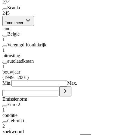
274
Scania
245
Toon meer
land
België
1
Verenigd Koninkrijk
1
uitrusting
autolaadkraan
1
bouwjaar
(1999 - 2001)
Min.
Max.
Emissienorm
Euro 2
1
conditie
Gebruikt
2
zoekwoord