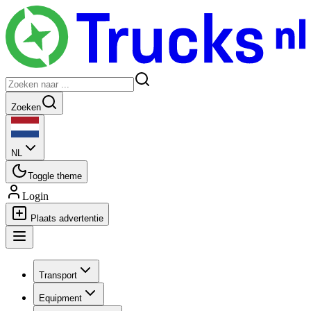
Zoeken
NL
Toggle theme
Login
Plaats advertentie
Transport
Equipment