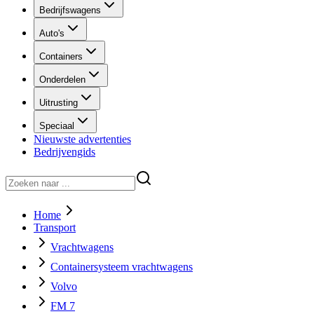
Bedrijfswagens
Auto's
Containers
Onderdelen
Uitrusting
Speciaal
Nieuwste advertenties
Bedrijvengids
Home
Transport
Vrachtwagens
Containersysteem vrachtwagens
Volvo
FM 7