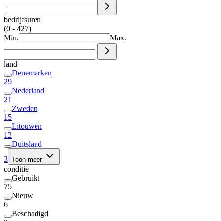
bedrijfsuren
(0 - 427)
Min.
Max.
land
Denemarken
29
Nederland
21
Zweden
15
Litouwen
12
Duitsland
3
Toon meer
conditie
Gebruikt
75
Nieuw
6
Beschadigd