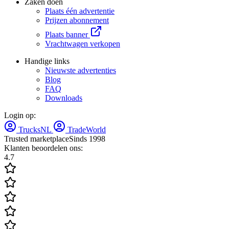
Zaken doen
Plaats één advertentie
Prijzen abonnement
Plaats banner
Vrachtwagen verkopen
Handige links
Nieuwste advertenties
Blog
FAQ
Downloads
Login op:
TrucksNL
TradeWorld
Trusted marketplace
Sinds 1998
Klanten beoordelen ons:
4.7