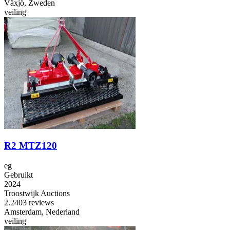
Växjö, Zweden
veiling
R2 MTZ120
eg
Gebruikt
2024
Troostwijk Auctions
2.2
403 reviews
Amsterdam, Nederland
veiling