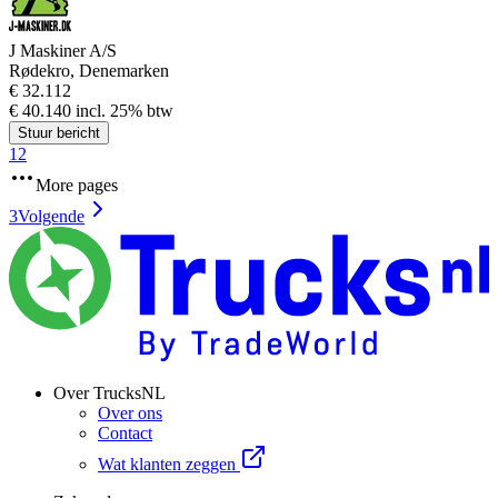
J Maskiner A/S
Rødekro, Denemarken
€ 32.112
€ 40.140 incl. 25% btw
Stuur bericht
1
2
More pages
3
Volgende
Over TrucksNL
Over ons
Contact
Wat klanten zeggen