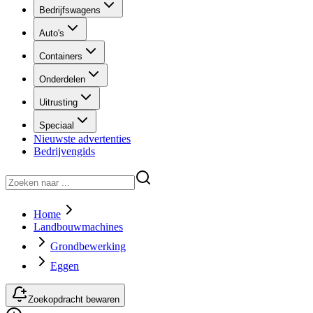
Bedrijfswagens
Auto's
Containers
Onderdelen
Uitrusting
Speciaal
Nieuwste advertenties
Bedrijvengids
Home
Landbouwmachines
Grondbewerking
Eggen
Zoekopdracht bewaren