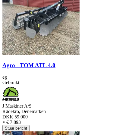
Agro - TOM ATL 4.0
eg
Gebruikt
J Maskiner A/S
Rødekro, Denemarken
DKK 59.000
≈ € 7.893
Stuur bericht