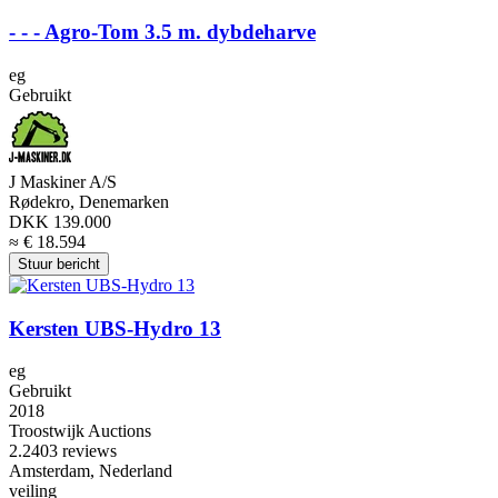
- - - Agro-Tom 3.5 m. dybdeharve
eg
Gebruikt
J Maskiner A/S
Rødekro, Denemarken
DKK 139.000
≈ € 18.594
Stuur bericht
Kersten UBS-Hydro 13
eg
Gebruikt
2018
Troostwijk Auctions
2.2
403 reviews
Amsterdam, Nederland
veiling