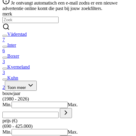
Je ontvangt automatisch een e-mail zodra er een nieuwe
advertentie online komt die past bij jouw zoekfilters.
merk
Väderstad
7
Inter
6
Boxer
3
Kverneland
3
Kuhn
2
Toon meer
bouwjaar
(1980 - 2026)
Min.
Max.
prijs (€)
(690 - 425.000)
Min.
Max.