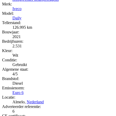
Merk:
Iveco
Model:
Daily
Tellerstand:
126.995 km
Bouwjaar:
2021
Bedrijfsuren:
2.531
Kleur:
Wit
Conditie:
Gebruikt
Algemene staat:
4/5
Brandstof:
Diesel
Emissienorm:
Euro 6
Locatie:
Almelo,
Nederland
Adverteerder referentie:
6
CE certificaat: