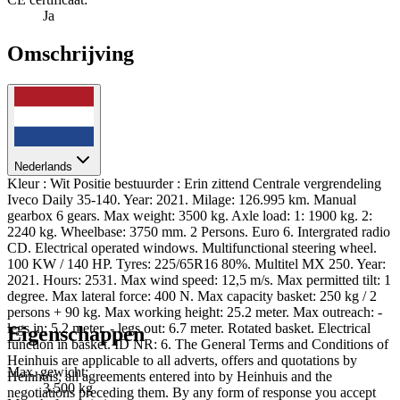
Ja
Omschrijving
Nederlands
Kleur : Wit Positie bestuurder : Erin zittend Centrale vergrendeling
Iveco Daily 35-140. Year: 2021. Milage: 126.995 km. Manual
gearbox 6 gears. Max weight: 3500 kg. Axle load: 1: 1900 kg. 2:
2240 kg. Wheelbase: 3750 mm. 2 Persons. Euro 6. Intergrated radio
CD. Electrical operated windows. Multifunctional steering wheel.
100 KW / 140 HP. Tyres: 225/65R16 80%. Multitel MX 250. Year:
2021. Hours: 2531. Max wind speed: 12,5 m/s. Max permitted tilt: 1
degree. Max lateral force: 400 N. Max capacity basket: 250 kg / 2
persons + 90 kg. Max working height: 25.2 meter. Max outreach: -
legs in: 5.2 meter. - legs out: 6.7 meter. Rotated basket. Electrical
Eigenschappen
function in basket. ID NR: 6. The General Terms and Conditions of
Heinhuis are applicable to all adverts, offers and quotations by
Max. gewicht:
Heinhuis, all agreements entered into by Heinhuis and the
3.500 kg
negotiations preceding them. By any form of response you accept