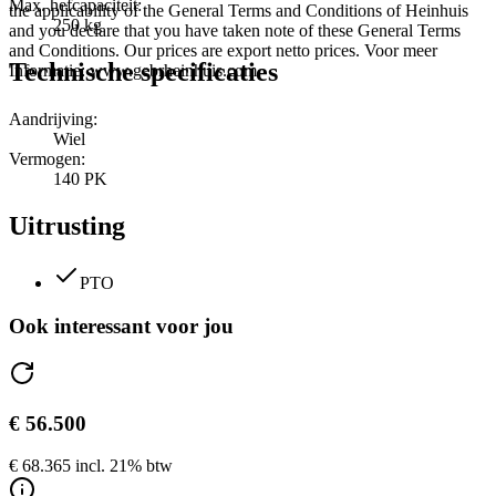
Max. hefcapaciteit:
the applicability of the General Terms and Conditions of Heinhuis
250 kg
and you declare that you have taken note of these General Terms
and Conditions. Our prices are export netto prices. Voor meer
Technische specificaties
Informatie: www.gebrheinhuis.com
Aandrijving:
Wiel
Vermogen:
140 PK
Uitrusting
PTO
Ook interessant voor jou
€ 56.500
€ 68.365 incl. 21% btw