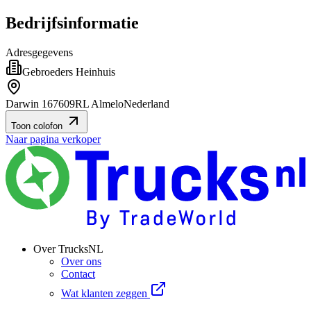
Bedrijfsinformatie
Adresgegevens
Gebroeders Heinhuis
Darwin 16
7609RL Almelo
Nederland
Toon colofon
Naar pagina verkoper
Over TrucksNL
Over ons
Contact
Wat klanten zeggen