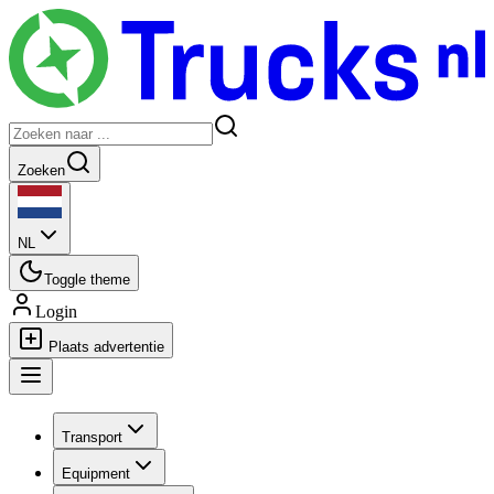
Zoeken
NL
Toggle theme
Login
Plaats advertentie
Transport
Equipment