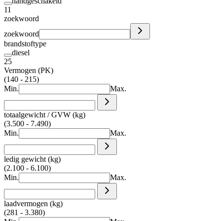
handgeschakeld
11
zoekwoord
zoekwoord
brandstoftype
diesel
25
Vermogen (PK)
(140 - 215)
Min.
Max.
totaalgewicht / GVW (kg)
(3.500 - 7.490)
Min.
Max.
ledig gewicht (kg)
(2.100 - 6.100)
Min.
Max.
laadvermogen (kg)
(281 - 3.380)