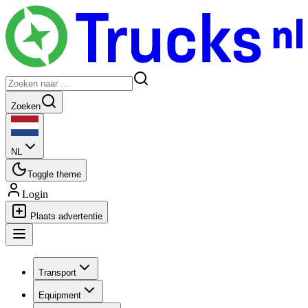
Zoeken
NL
Toggle theme
Login
Plaats advertentie
Transport
Equipment