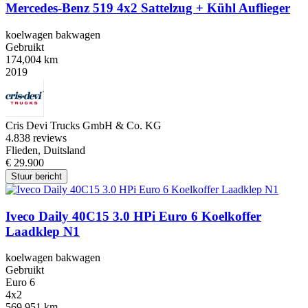
Mercedes-Benz 519 4x2 Sattelzug + Kühl Auflieger
koelwagen bakwagen
Gebruikt
174,004 km
2019
Cris Devi Trucks GmbH & Co. KG
4.8
38 reviews
Flieden, Duitsland
€ 29.900
Stuur bericht
Iveco Daily 40C15 3.0 HPi Euro 6 Koelkoffer
Laadklep N1
koelwagen bakwagen
Gebruikt
Euro 6
4x2
569,951 km