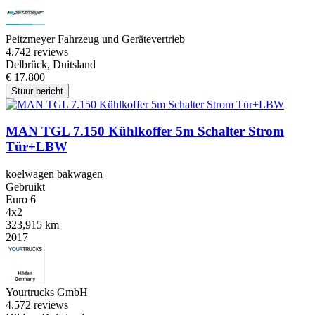
Peitzmeyer Fahrzeug und Gerätevertrieb
4.7
42 reviews
Delbrück, Duitsland
€ 17.800
Stuur bericht
MAN TGL 7.150 Kühlkoffer 5m Schalter Strom
Tür+LBW
koelwagen bakwagen
Gebruikt
Euro 6
4x2
323,915 km
2017
Yourtrucks GmbH
4.5
72 reviews