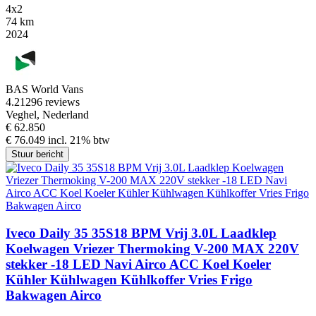
4x2
74 km
2024
BAS World Vans
4.2
1296 reviews
Veghel, Nederland
€ 62.850
€ 76.049 incl. 21% btw
Stuur bericht
Iveco Daily 35 35S18 BPM Vrij 3.0L Laadklep
Koelwagen Vriezer Thermoking V-200 MAX 220V
stekker -18 LED Navi Airco ACC Koel Koeler
Kühler Kühlwagen Kühlkoffer Vries Frigo
Bakwagen Airco