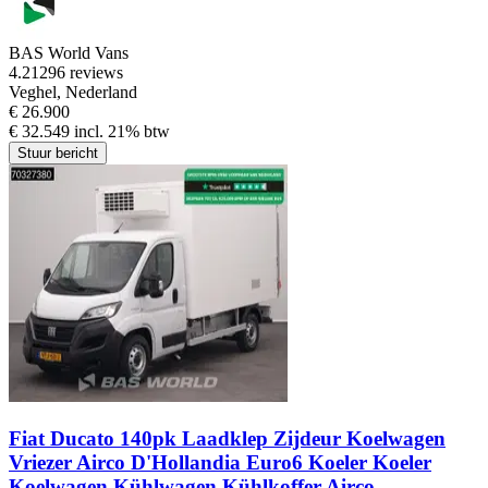
BAS World Vans
4.2
1296 reviews
Veghel, Nederland
€ 26.900
€ 32.549 incl. 21% btw
Stuur bericht
Fiat Ducato 140pk Laadklep Zijdeur Koelwagen
Vriezer Airco D'Hollandia Euro6 Koeler Koeler
Koelwagen Kühlwagen Kühlkoffer Airco