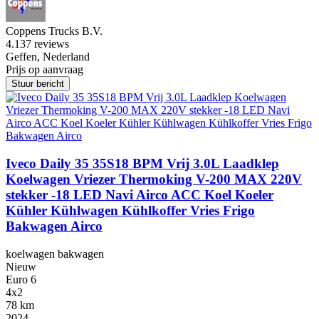
Coppens Trucks B.V.
4.1
37 reviews
Geffen, Nederland
Prijs op aanvraag
Stuur bericht
Iveco Daily 35 35S18 BPM Vrij 3.0L Laadklep
Koelwagen Vriezer Thermoking V-200 MAX 220V
stekker -18 LED Navi Airco ACC Koel Koeler
Kühler Kühlwagen Kühlkoffer Vries Frigo
Bakwagen Airco
koelwagen bakwagen
Nieuw
Euro 6
4x2
78 km
2024