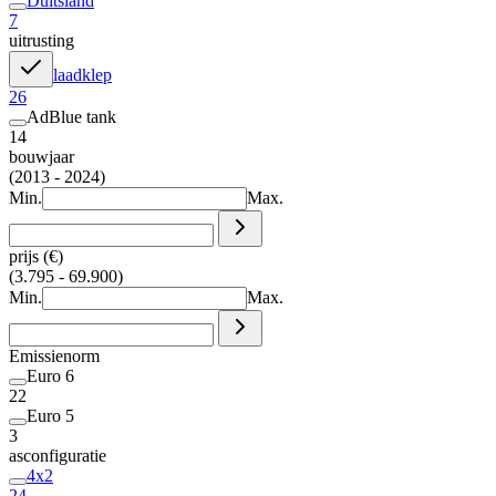
Duitsland
7
uitrusting
laadklep
26
AdBlue tank
14
bouwjaar
(2013 - 2024)
Min.
Max.
prijs (€)
(3.795 - 69.900)
Min.
Max.
Emissienorm
Euro 6
22
Euro 5
3
asconfiguratie
4x2
24