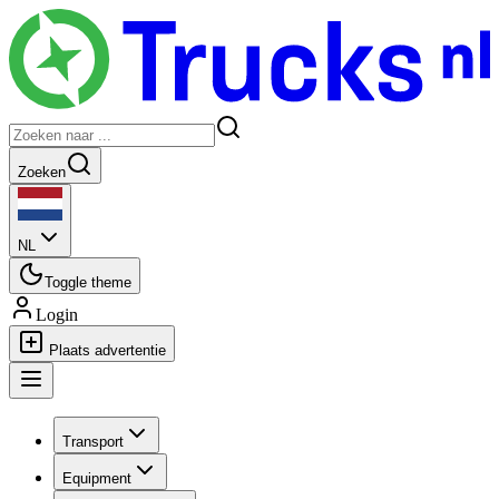
Zoeken
NL
Toggle theme
Login
Plaats advertentie
Transport
Equipment