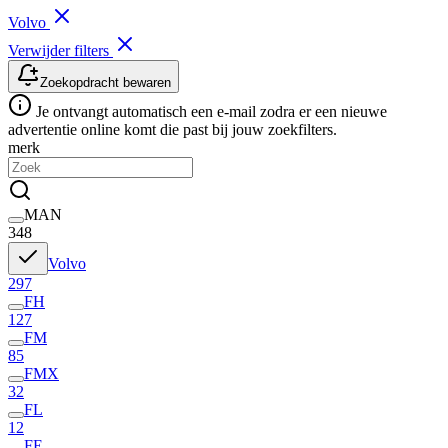
Volvo
Verwijder filters
Zoekopdracht bewaren
Je ontvangt automatisch een e-mail zodra er een nieuwe
advertentie online komt die past bij jouw zoekfilters.
merk
MAN
348
Volvo
297
FH
127
FM
85
FMX
32
FL
12
FE