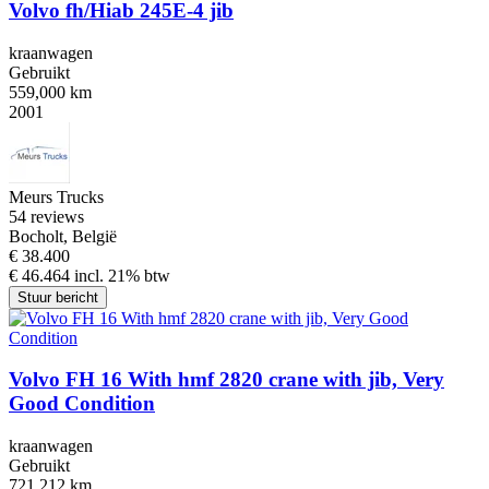
Volvo fh/Hiab 245E-4 jib
kraanwagen
Gebruikt
559,000 km
2001
Meurs Trucks
5
4 reviews
Bocholt, België
€ 38.400
€ 46.464 incl. 21% btw
Stuur bericht
Volvo FH 16 With hmf 2820 crane with jib, Very
Good Condition
kraanwagen
Gebruikt
721,212 km