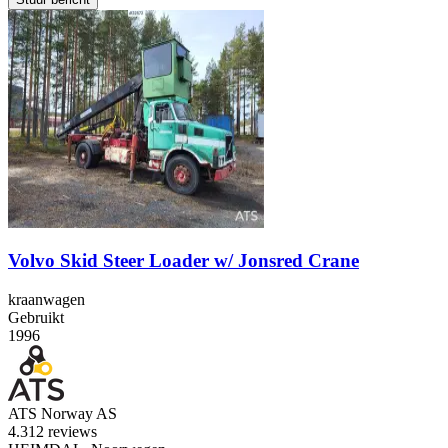
Volvo Skid Steer Loader w/ Jonsred Crane
kraanwagen
Gebruikt
1996
ATS Norway AS
4.3
12 reviews