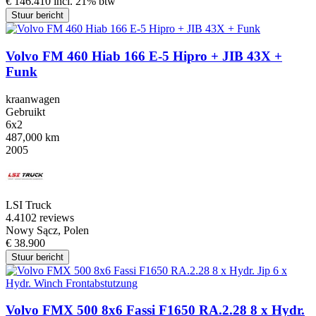
€ 146.410 incl. 21% btw
Stuur bericht
Volvo FM 460 Hiab 166 E-5 Hipro + JIB 43X +
Funk
kraanwagen
Gebruikt
6x2
487,000 km
2005
LSI Truck
4.4
102 reviews
Nowy Sącz, Polen
€ 38.900
Stuur bericht
Volvo FMX 500 8x6 Fassi F1650 RA.2.28 8 x Hydr.