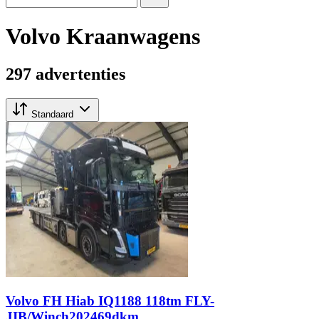
Volvo Kraanwagens
297 advertenties
Standaard
Volvo FH Hiab IQ1188 118tm FLY-
JIB/Winch202469dkm