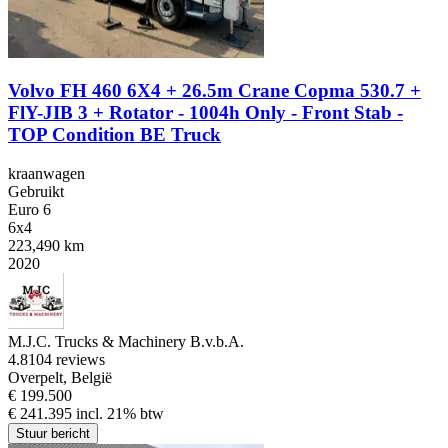
Volvo FH 460 6X4 + 26.5m Crane Copma 530.7 +
FlY-JIB 3 + Rotator - 1004h Only - Front Stab -
TOP Condition BE Truck
kraanwagen
Gebruikt
Euro 6
6x4
223,490 km
2020
M.J.C. Trucks & Machinery B.v.b.A.
4.8
104 reviews
Overpelt, België
€ 199.500
€ 241.395 incl. 21% btw
Stuur bericht