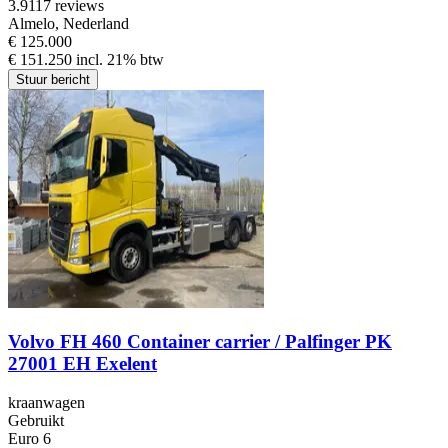
3.9
117 reviews
Almelo, Nederland
€ 125.000
€ 151.250 incl. 21% btw
Stuur bericht
Volvo FH 460 Container carrier / Palfinger PK
27001 EH Exelent
kraanwagen
Gebruikt
Euro 6