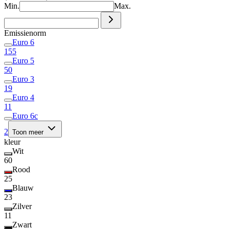
Min.
Max.
Emissienorm
Euro 6
155
Euro 5
50
Euro 3
19
Euro 4
11
Euro 6c
2
Toon meer
kleur
Wit
60
Rood
25
Blauw
23
Zilver
11
Zwart