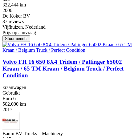
322,444 km
2006
De Koker BV
3
7 reviews
Vijfhuizen, Nederland
Prijs op aanvraag
Stuur bericht
Volvo FH 16 650 8X4 Tridem / Palfinger 65002
Kraan / 65 TM Kraan / Belgium Truck / Perfect
Condition
kraanwagen
Gebruikt
Euro 6
502,000 km
2017
Baum BV Trucks – Machinery