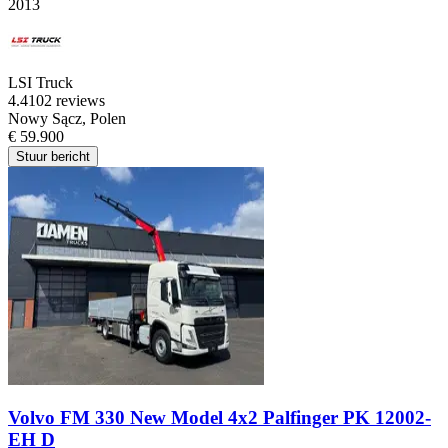
2013
LSI Truck
4.4
102 reviews
Nowy Sącz, Polen
€ 59.900
Stuur bericht
Volvo FM 330 New Model 4x2 Palfinger PK 12002-
EH D