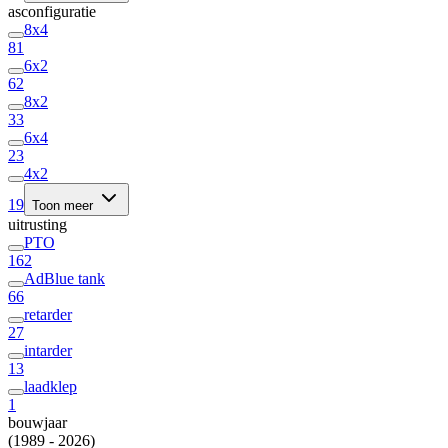
asconfiguratie
8x4
81
6x2
62
8x2
33
6x4
23
4x2
19
Toon meer
uitrusting
PTO
162
AdBlue tank
66
retarder
27
intarder
13
laadklep
1
bouwjaar
(1989 - 2026)