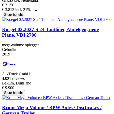
GIESSEN, Nederland
€ 3.150
€ 3.812 incl. 21% btw
Stuur bericht
Koegel 02.2027 S 24 Tautliner, Alufelgen, neue
Plane, VDI 2700
mega-volume oplegger
Gebruikt
2019
A1-Truck GmbH
4.9
21 reviews
Bakum, Duitsland
€ 9.900
Stuur bericht
Krone Mega Volume / BPW Axles / Discbrakes /
German Trailer