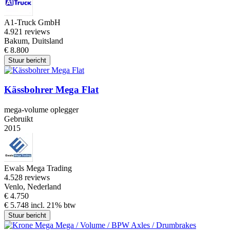
A1-Truck GmbH
4.9
21 reviews
Bakum, Duitsland
€ 8.800
Stuur bericht
Kässbohrer Mega Flat
mega-volume oplegger
Gebruikt
2015
Ewals Mega Trading
4.5
28 reviews
Venlo, Nederland
€ 4.750
€ 5.748 incl. 21% btw
Stuur bericht