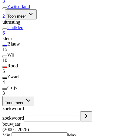
3
Zwitserland
2
Toon meer
uitrusting
laadklep
6
kleur
Blauw
15
Wit
10
Rood
5
Zwart
4
Grijs
3
Toon meer
zoekwoord
zoekwoord
bouwjaar
(2000 - 2026)
Min.
Max.