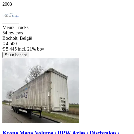
2003
Meurs Trucks
5
4 reviews
Bocholt, België
€ 4.500
€ 5.445 incl. 21% btw
Stuur bericht
Krone Mega Volume / BPW Axles / Discbrakes /