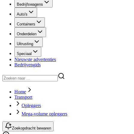
Bedrijfswagens
Auto's
Containers
Onderdelen
Uitrusting
Speciaal
Nieuwste advertenties
Bedrijvengids
Home
Transport
Opleggers
Mega-volume opleggers
Zoekopdracht bewaren