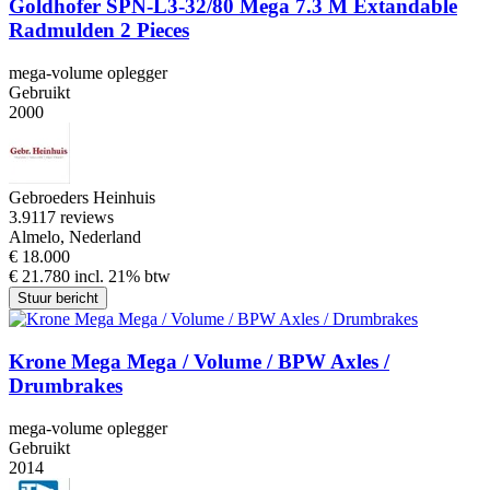
Goldhofer SPN-L3-32/80 Mega 7.3 M Extandable
Radmulden 2 Pieces
mega-volume oplegger
Gebruikt
2000
Gebroeders Heinhuis
3.9
117 reviews
Almelo, Nederland
€ 18.000
€ 21.780 incl. 21% btw
Stuur bericht
Krone Mega Mega / Volume / BPW Axles /
Drumbrakes
mega-volume oplegger
Gebruikt
2014