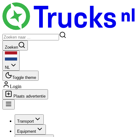
Zoeken
NL
Toggle theme
Login
Plaats advertentie
Transport
Equipment