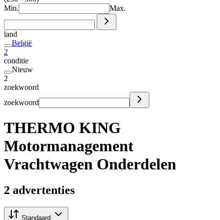
Min.
Max.
land
België
2
conditie
Nieuw
2
zoekwoord
zoekwoord
THERMO KING
Motormanagement
Vrachtwagen Onderdelen
2 advertenties
Standaard