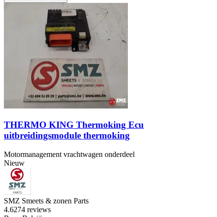
THERMO KING Thermoking Ecu
uitbreidingsmodule thermoking
Motormanagement vrachtwagen onderdeel
Nieuw
SMZ Smeets & zonen Parts
4.6
274 reviews