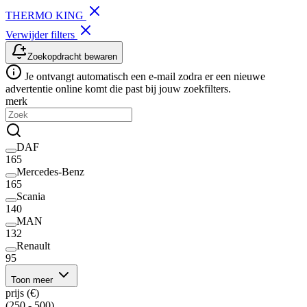
THERMO KING
Verwijder filters
Zoekopdracht bewaren
Je ontvangt automatisch een e-mail zodra er een nieuwe
advertentie online komt die past bij jouw zoekfilters.
merk
DAF
165
Mercedes-Benz
165
Scania
140
MAN
132
Renault
95
Toon meer
prijs (€)
(250 - 500)