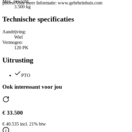
Max. gewicht:
prices. Voor meer Informatie: www.gebrheinhuis.com
3.500 kg
Technische specificaties
Aandrijving:
Wiel
Vermogen:
120 PK
Uitrusting
PTO
Ook interessant voor jou
€ 33.500
€ 40.535 incl. 21% btw