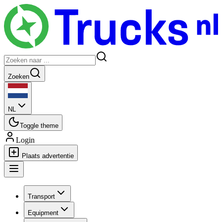
Zoeken
NL
Toggle theme
Login
Plaats advertentie
Transport
Equipment