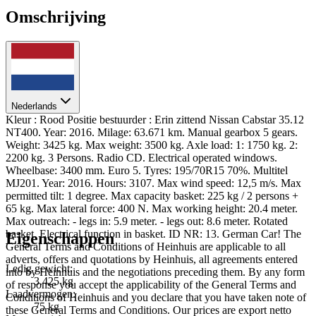
Omschrijving
Nederlands
Kleur : Rood Positie bestuurder : Erin zittend Nissan Cabstar 35.12
NT400. Year: 2016. Milage: 63.671 km. Manual gearbox 5 gears.
Weight: 3425 kg. Max weight: 3500 kg. Axle load: 1: 1750 kg. 2:
2200 kg. 3 Persons. Radio CD. Electrical operated windows.
Wheelbase: 3400 mm. Euro 5. Tyres: 195/70R15 70%. Multitel
MJ201. Year: 2016. Hours: 3107. Max wind speed: 12,5 m/s. Max
permitted tilt: 1 degree. Max capacity basket: 225 kg / 2 persons +
65 kg. Max lateral force: 400 N. Max working height: 20.4 meter.
Max outreach: - legs in: 5.9 meter. - legs out: 8.6 meter. Rotated
basket. Electrical function in basket. ID NR: 13. German Car! The
Eigenschappen
General Terms and Conditions of Heinhuis are applicable to all
adverts, offers and quotations by Heinhuis, all agreements entered
Ledig gewicht:
into by Heinhuis and the negotiations preceding them. By any form
3.425 kg
of response you accept the applicability of the General Terms and
Laadvermogen:
Conditions of Heinhuis and you declare that you have taken note of
75 kg
these General Terms and Conditions. Our prices are export netto