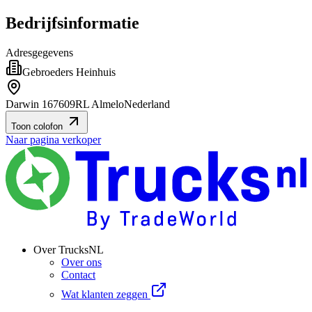
Bedrijfsinformatie
Adresgegevens
Gebroeders Heinhuis
Darwin 16
7609RL Almelo
Nederland
Toon colofon
Naar pagina verkoper
Over TrucksNL
Over ons
Contact
Wat klanten zeggen