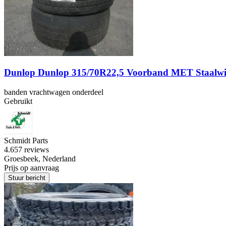
Dunlop Dunlop 315/70R22,5 Voorband MET Staalwi
banden vrachtwagen onderdeel
Gebruikt
Schmidt Parts
4.6
57 reviews
Groesbeek, Nederland
Prijs op aanvraag
Stuur bericht