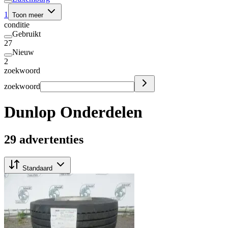
1
Toon meer
conditie
Gebruikt
27
Nieuw
2
zoekwoord
zoekwoord
Dunlop Onderdelen
29 advertenties
Standaard