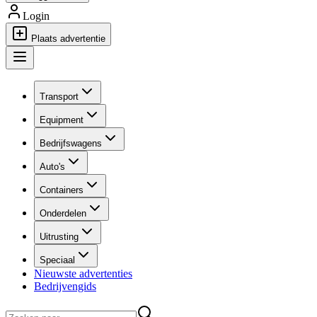
Login
Plaats advertentie
Transport
Equipment
Bedrijfswagens
Auto's
Containers
Onderdelen
Uitrusting
Speciaal
Nieuwste advertenties
Bedrijvengids