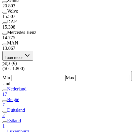
Scania
20.803
Volvo
15.507
DAF
15.398
Mercedes-Benz
14.775
MAN
13.067
Toon meer
prijs (€)
(50 - 1.800)
Min.
Max.
land
Nederland
17
België
7
Duitsland
2
Estland
1
Luxemburg