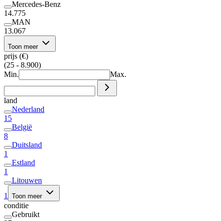
Mercedes-Benz
14.775
MAN
13.067
Toon meer
prijs (€)
(25 - 8.900)
Min.
Max.
land
Nederland
15
België
8
Duitsland
1
Estland
1
Litouwen
1
Toon meer
conditie
Gebruikt