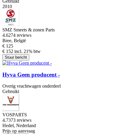
Gebruikt
2010
SMZ Smeets & zonen Parts
4.6
274 reviews
Bree, België
€ 125
€ 152 incl. 21% btw
Stuur bericht
Hyva Geen producent -
Overig vrachtwagen onderdeel
Gebruikt
VOSPARTS
4.7
373 reviews
Hedel, Nederland
Prijs op aanvraag