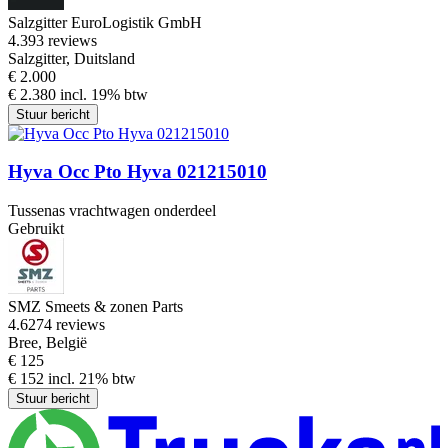
Salzgitter EuroLogistik GmbH
4.3
93 reviews
Salzgitter, Duitsland
€ 2.000
€ 2.380 incl. 19% btw
Stuur bericht
Hyva Occ Pto Hyva 021215010
Tussenas vrachtwagen onderdeel
Gebruikt
SMZ Smeets & zonen Parts
4.6
274 reviews
Bree, België
€ 125
€ 152 incl. 21% btw
Stuur bericht