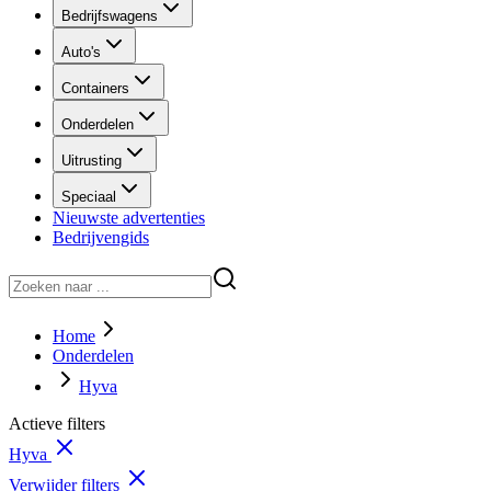
Bedrijfswagens
Auto's
Containers
Onderdelen
Uitrusting
Speciaal
Nieuwste advertenties
Bedrijvengids
Home
Onderdelen
Hyva
Actieve filters
Hyva
Verwijder filters