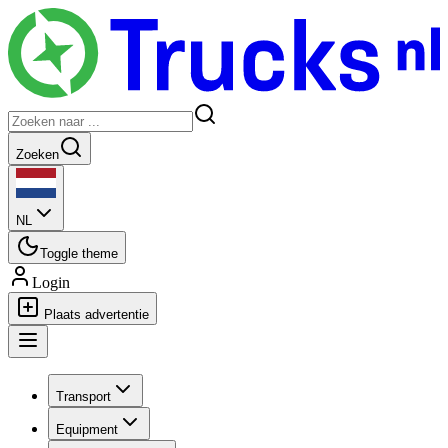
Zoeken
NL
Toggle theme
Login
Plaats advertentie
Transport
Equipment