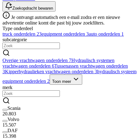
Zoekopdracht bewaren
Je ontvangt automatisch een e-mail zodra er een nieuwe
advertentie online komt die past bij jouw zoekfilters.
Type onderdeel
truck onderdelen
23
equipment onderdelen
3
auto onderdelen
1
subcategorie
Overige vrachtwagen onderdelen
7
Hydraulisch systemen
vrachtwagen onderdelen
6
Tussenassen vrachtwagen onderdelen
3
Kipperhydraulieken vrachtwagen onderdelen
3
hydraulisch systeem
equipment onderdelen
2
Toon meer
merk
Scania
20.803
Volvo
15.507
DAF
15.398