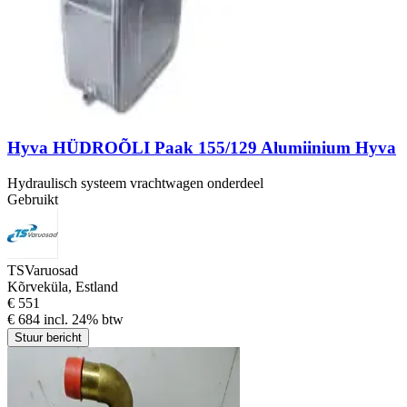
Hyva HÜDROÕLI Paak 155/129 Alumiinium Hyva
Hydraulisch systeem vrachtwagen onderdeel
Gebruikt
TSVaruosad
Kõrveküla, Estland
€ 551
€ 684 incl. 24% btw
Stuur bericht