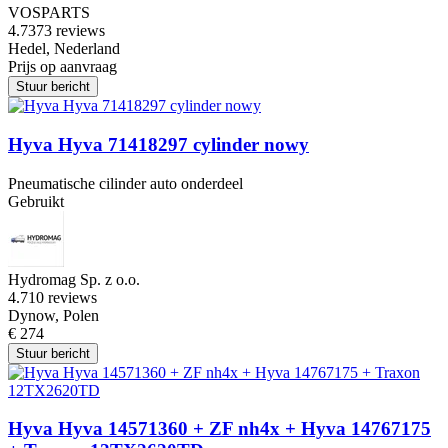
VOSPARTS
4.7
373 reviews
Hedel, Nederland
Prijs op aanvraag
Stuur bericht
Hyva Hyva 71418297 cylinder nowy
Pneumatische cilinder auto onderdeel
Gebruikt
Hydromag Sp. z o.o.
4.7
10 reviews
Dynow, Polen
€ 274
Stuur bericht
Hyva Hyva 14571360 + ZF nh4x + Hyva 14767175