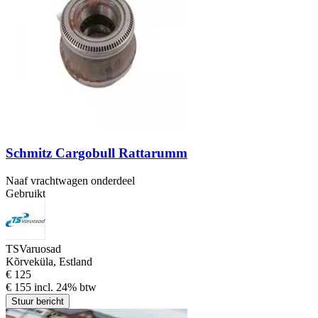
Schmitz Cargobull Rattarumm
Naaf vrachtwagen onderdeel
Gebruikt
TSVaruosad
Kõrveküla, Estland
€ 125
€ 155 incl. 24% btw
Stuur bericht