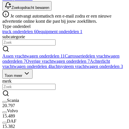
Zoekopdracht bewaren
Je ontvangt automatisch een e-mail zodra er een nieuwe
advertentie online komt die past bij jouw zoekfilters.
Type onderdeel
truck onderdelen
60
equipment onderdelen
1
subcategorie
Assen vrachtwagen onderdelen
11
Carrosseriedelen vrachtwagen
onderdelen
7
Overige vrachtwagen onderdelen
7
Achterlicht
vrachtwagen onderdelen
4
luchtsysteem vrachtwagen onderdelen
3
Toon meer
merk
Scania
20.797
Volvo
15.489
DAF
15.382