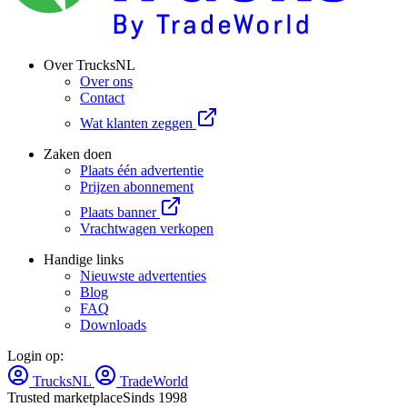
Over TrucksNL
Over ons
Contact
Wat klanten zeggen
Zaken doen
Plaats één advertentie
Prijzen abonnement
Plaats banner
Vrachtwagen verkopen
Handige links
Nieuwste advertenties
Blog
FAQ
Downloads
Login op:
TrucksNL
TradeWorld
Trusted marketplace
Sinds 1998