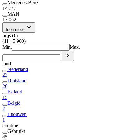
Mercedes-Benz
14.747
MAN
13.062
Toon meer
prijs (€)
(11 - 5.900)
Min.
Max.
land
Nederland
23
Duitsland
20
Estland
15
België
2
Litouwen
1
conditie
Gebruikt
45