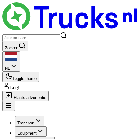
Zoeken
NL
Toggle theme
Login
Plaats advertentie
Transport
Equipment