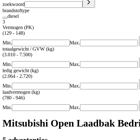
zoekwoord
brandstoftype
diesel
3
Vermogen (PK)
(129 - 148)
Min.
Max.
totaalgewicht / GVW (kg)
(3.010 - 7.500)
Min.
Max.
ledig gewicht (kg)
(2.064 - 2.720)
Min.
Max.
laadvermogen (kg)
(780 - 946)
Min.
Max.
Mitsubishi Open Laadbak Bedr
5 advertenties