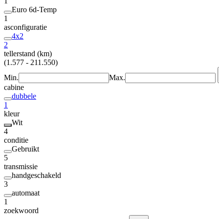
1
Euro 6d-Temp
1
asconfiguratie
4x2
2
tellerstand (km)
(1.577 - 211.550)
Min.
Max.
cabine
dubbele
1
kleur
Wit
4
conditie
Gebruikt
5
transmissie
handgeschakeld
3
automaat
1
zoekwoord