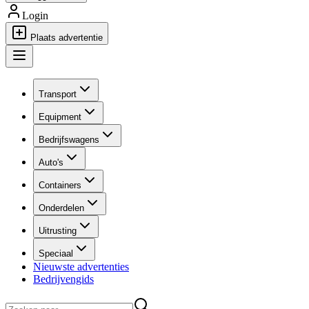
Login
Plaats advertentie
Transport
Equipment
Bedrijfswagens
Auto's
Containers
Onderdelen
Uitrusting
Speciaal
Nieuwste advertenties
Bedrijvengids