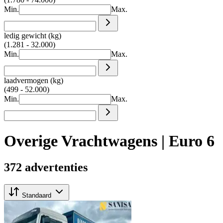
Min.
Max.
ledig gewicht (kg)
(1.281 - 32.000)
Min.
Max.
laadvermogen (kg)
(499 - 52.000)
Min.
Max.
Overige Vrachtwagens | Euro 6
372 advertenties
Standaard