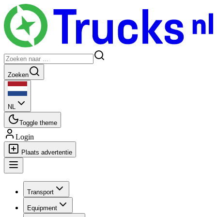
Zoeken
NL
Toggle theme
Login
Plaats advertentie
Transport
Equipment