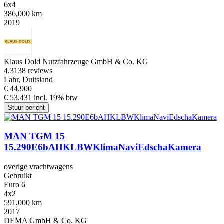
6x4
386,000 km
2019
Klaus Dold Nutzfahrzeuge GmbH & Co. KG
4.3
138 reviews
Lahr, Duitsland
€ 44.900
€ 53.431 incl. 19% btw
Stuur bericht
MAN TGM 15
15.290E6bAHKLBWKlimaNaviEdschaKamera
overige vrachtwagens
Gebruikt
Euro 6
4x2
591,000 km
2017
DEMA GmbH & Co. KG