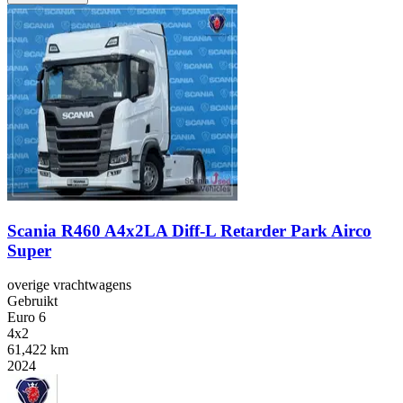
Scania R460 A4x2LA Diff-L Retarder Park Airco
Super
overige vrachtwagens
Gebruikt
Euro 6
4x2
61,422 km
2024