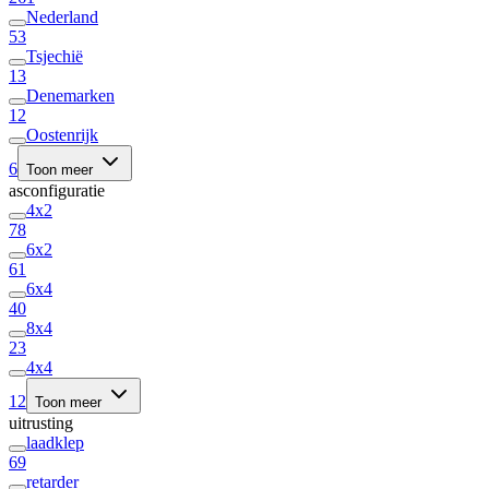
Nederland
53
Tsjechië
13
Denemarken
12
Oostenrijk
6
Toon meer
asconfiguratie
4x2
78
6x2
61
6x4
40
8x4
23
4x4
12
Toon meer
uitrusting
laadklep
69
retarder