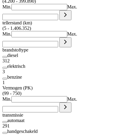
(4.200 - 399.890)
Min.
Max.
tellerstand (km)
(5 - 1.406.352)
Min.
Max.
brandstoftype
diesel
312
elektrisch
3
benzine
1
Vermogen (PK)
(99 - 750)
Min.
Max.
transmissie
automaat
291
handgeschakeld