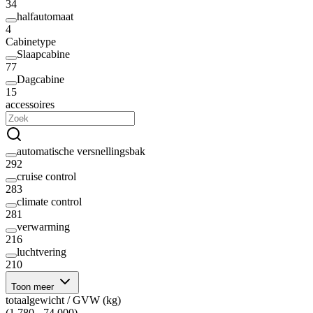
34
halfautomaat
4
Cabinetype
Slaapcabine
77
Dagcabine
15
accessoires
automatische versnellingsbak
292
cruise control
283
climate control
281
verwarming
216
luchtvering
210
Toon meer
totaalgewicht / GVW (kg)
(1.780 - 74.000)