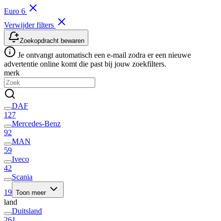
Euro 6
Verwijder filters
Zoekopdracht bewaren
Je ontvangt automatisch een e-mail zodra er een nieuwe
advertentie online komt die past bij jouw zoekfilters.
merk
DAF
127
Mercedes-Benz
92
MAN
59
Iveco
42
Scania
19
Toon meer
land
Duitsland
261