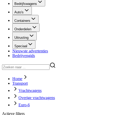
Bedrijfswagens
Auto's
Containers
Onderdelen
Uitrusting
Speciaal
Nieuwste advertenties
Bedrijvengids
Home
Transport
Vrachtwagens
Overige vrachtwagens
Euro-6
Actieve filters