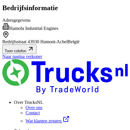
Bedrijfsinformatie
Adresgegevens
Hamofa Industrial Engines
Bedrijfsstraat 4
3930 Hamont-Achel
België
Toon colofon
Naar pagina verkoper
Over TrucksNL
Over ons
Contact
Wat klanten zeggen