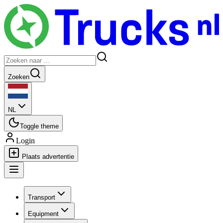
Zoeken
NL
Toggle theme
Login
Plaats advertentie
Transport
Equipment