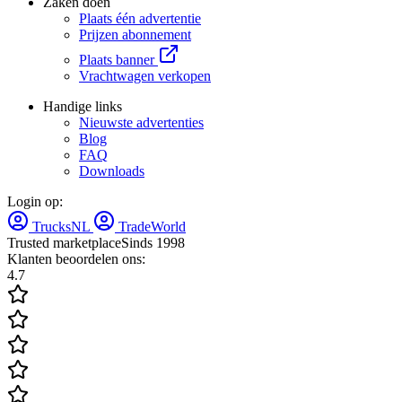
Zaken doen
Plaats één advertentie
Prijzen abonnement
Plaats banner
Vrachtwagen verkopen
Handige links
Nieuwste advertenties
Blog
FAQ
Downloads
Login op:
TrucksNL
TradeWorld
Trusted marketplace
Sinds 1998
Klanten beoordelen ons:
4.7