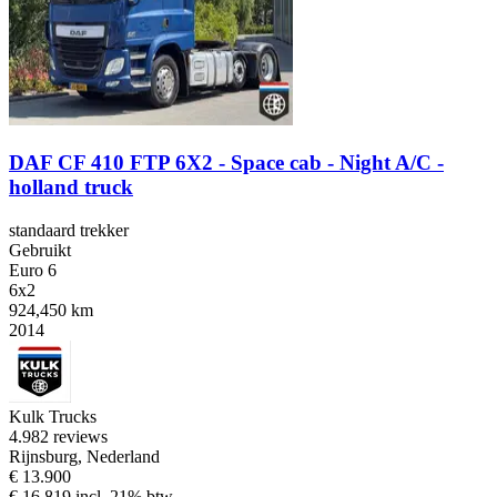
DAF CF 410 FTP 6X2 - Space cab - Night A/C -
holland truck
standaard trekker
Gebruikt
Euro 6
6x2
924,450 km
2014
Kulk Trucks
4.9
82 reviews
Rijnsburg, Nederland
€ 13.900
€ 16.819 incl. 21% btw