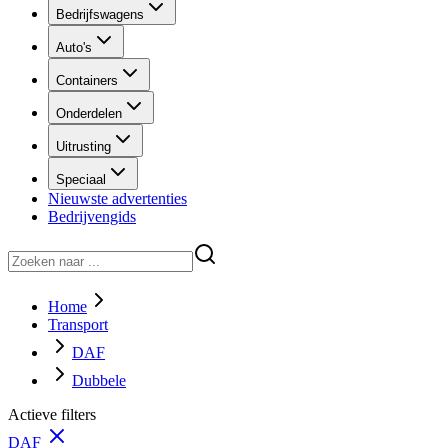
Bedrijfswagens
Auto's
Containers
Onderdelen
Uitrusting
Speciaal
Nieuwste advertenties
Bedrijvengids
Home
Transport
DAF
Dubbele
Actieve filters
DAF