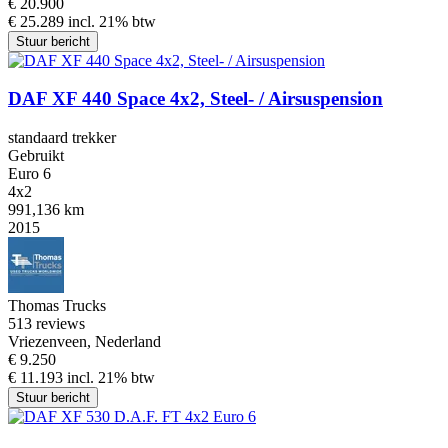
€ 20.900
€ 25.289 incl. 21% btw
Stuur bericht
DAF XF 440 Space 4x2, Steel- / Airsuspension
standaard trekker
Gebruikt
Euro 6
4x2
991,136 km
2015
Thomas Trucks
5
13 reviews
Vriezenveen, Nederland
€ 9.250
€ 11.193 incl. 21% btw
Stuur bericht