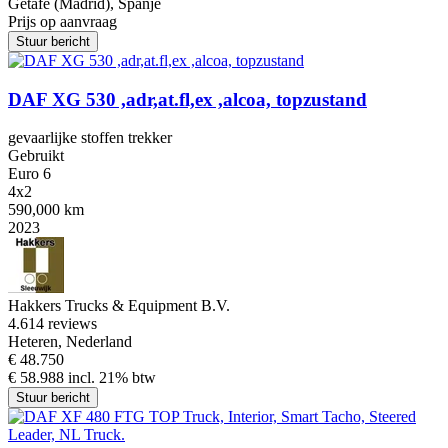
Getafe (Madrid), Spanje
Prijs op aanvraag
Stuur bericht
DAF XG 530 ,adr,at.fl,ex ,alcoa, topzustand
gevaarlijke stoffen trekker
Gebruikt
Euro 6
4x2
590,000 km
2023
Hakkers Trucks & Equipment B.V.
4.6
14 reviews
Heteren, Nederland
€ 48.750
€ 58.988 incl. 21% btw
Stuur bericht