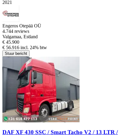
2021
Engeros Otepää OÜ
4.7
44 reviews
Valgamaa, Estland
€ 45.900
€ 56.916 incl. 24% btw
Stuur bericht
DAF XF 430 SSC / Smart Tacho V2 / 13 LTR /