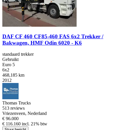
DAF CF 460 CF85-460 FAS 6x2 Trekker /
Bakwagen, HMF Odin 6020 - K6
standaard trekker
Gebruikt
Euro 5
6x2
468,185 km
2012
Thomas Trucks
5
13 reviews
Vriezenveen, Nederland
€ 96.000
€ 116.160 incl. 21% btw
Stuur bericht