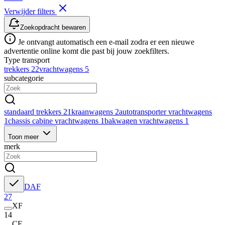
Verwijder filters
Zoekopdracht bewaren
Je ontvangt automatisch een e-mail zodra er een nieuwe
advertentie online komt die past bij jouw zoekfilters.
Type transport
trekkers
22
vrachtwagens
5
subcategorie
standaard trekkers
21
kraanwagens
2
autotransporter vrachtwagens
1
chassis cabine vrachtwagens
1
bakwagen vrachtwagens
1
Toon meer
merk
DAF
27
XF
14
CF