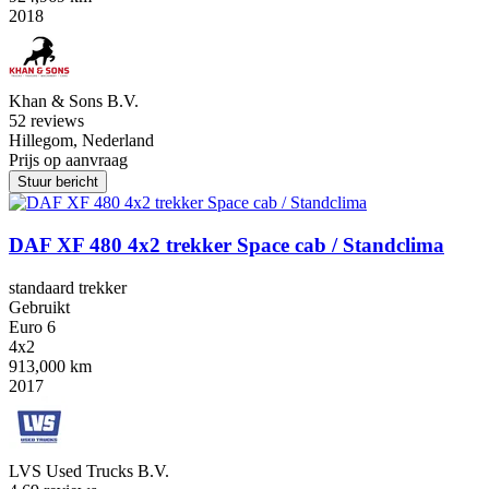
2018
Khan & Sons B.V.
5
2 reviews
Hillegom, Nederland
Prijs op aanvraag
Stuur bericht
DAF XF 480 4x2 trekker Space cab / Standclima
standaard trekker
Gebruikt
Euro 6
4x2
913,000 km
2017
LVS Used Trucks B.V.