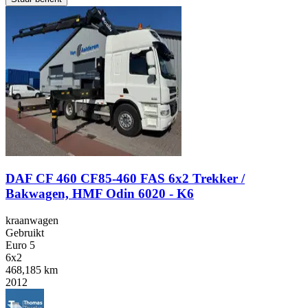
DAF CF 460 CF85-460 FAS 6x2 Trekker /
Bakwagen, HMF Odin 6020 - K6
kraanwagen
Gebruikt
Euro 5
6x2
468,185 km
2012