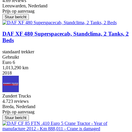
4.6
9 reviews
Leeuwarden, Nederland
Prijs op aanvraag
Stuur bericht
DAF XF 480 Superspacecab, Standclima, 2 Tanks, 2
Beds
standaard trekker
Gebruikt
Euro 6
1,013,290 km
2018
Zundert Trucks
4.7
23 reviews
Breda, Nederland
Prijs op aanvraag
Stuur bericht