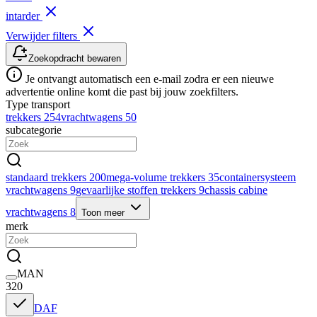
intarder
Verwijder filters
Zoekopdracht bewaren
Je ontvangt automatisch een e-mail zodra er een nieuwe
advertentie online komt die past bij jouw zoekfilters.
Type transport
trekkers
254
vrachtwagens
50
subcategorie
standaard trekkers
200
mega-volume trekkers
35
containersysteem
vrachtwagens
9
gevaarlijke stoffen trekkers
9
chassis cabine
vrachtwagens
8
Toon meer
merk
MAN
320
DAF