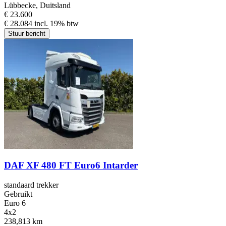
Lübbecke, Duitsland
€ 23.600
€ 28.084 incl. 19% btw
Stuur bericht
DAF XF 480 FT Euro6 Intarder
standaard trekker
Gebruikt
Euro 6
4x2
238,813 km