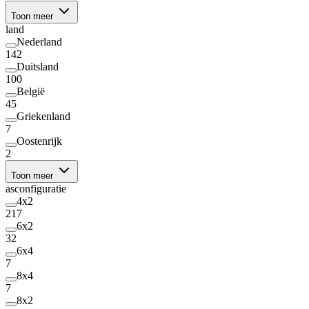
Toon meer
land
Nederland
142
Duitsland
100
België
45
Griekenland
7
Oostenrijk
2
Toon meer
asconfiguratie
4x2
217
6x2
32
6x4
7
8x4
7
8x2