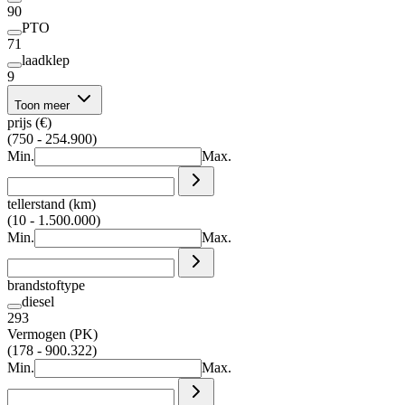
90
PTO
71
laadklep
9
Toon meer
prijs (€)
(750 - 254.900)
Min.
Max.
tellerstand (km)
(10 - 1.500.000)
Min.
Max.
brandstoftype
diesel
293
Vermogen (PK)
(178 - 900.322)
Min.
Max.