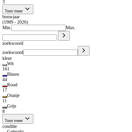
3
Toon meer
bouwjaar
(1989 - 2026)
Min.
Max.
zoekwoord
zoekwoord
kleur
Wit
161
Blauw
44
Rood
17
Oranje
11
Grijs
8
Toon meer
conditie
Gebruikt