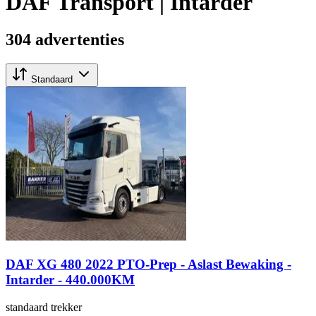
DAF Transport | Intarder
304 advertenties
Standaard
DAF XG 480 2022 PTO-Prep - Aslast Bewaking -
Intarder - 440.000KM
standaard trekker