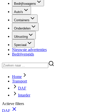
Bedrijfswagens
Auto's
Containers
Onderdelen
Uitrusting
Speciaal
Nieuwste advertenties
Bedrijvengids
Home
Transport
DAF
Intarder
Actieve filters
DAF