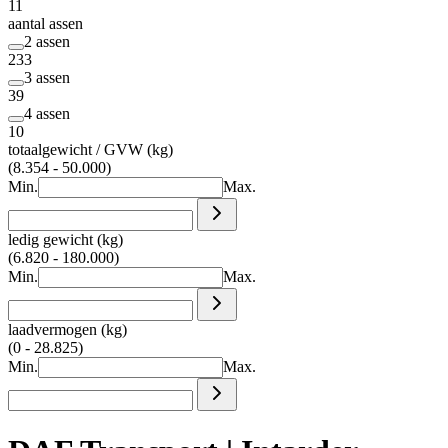
11
aantal assen
2 assen
233
3 assen
39
4 assen
10
totaalgewicht / GVW (kg)
(8.354 - 50.000)
Min.
Max.
ledig gewicht (kg)
(6.820 - 180.000)
Min.
Max.
laadvermogen (kg)
(0 - 28.825)
Min.
Max.