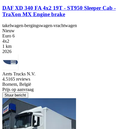
DAF XD 340 FA 4x2 19T - ST950 Sleeper Cab -
TraXon MX Engine brake
takelwagen-bergingswagen-vrachtwagen
Nieuw
Euro 6
4x2
1 km
2026
Aerts Trucks N.V.
4.5
165 reviews
Bornem, België
Prijs op aanvraag
Stuur bericht