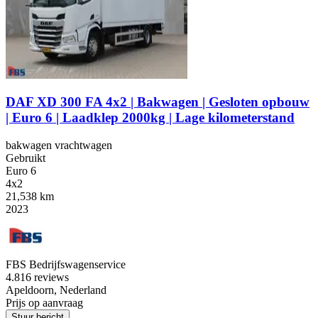
DAF XD 300 FA 4x2 | Bakwagen | Gesloten opbouw
| Euro 6 | Laadklep 2000kg | Lage kilometerstand
bakwagen vrachtwagen
Gebruikt
Euro 6
4x2
21,538 km
2023
FBS Bedrijfswagenservice
4.8
16 reviews
Apeldoorn, Nederland
Prijs op aanvraag
Stuur bericht