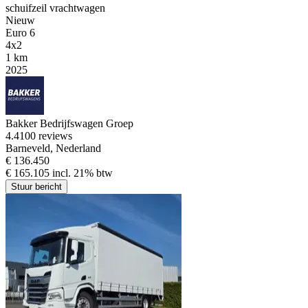
schuifzeil vrachtwagen
Nieuw
Euro 6
4x2
1 km
2025
Bakker Bedrijfswagen Groep
4.4
100 reviews
Barneveld, Nederland
€ 136.450
€ 165.105 incl. 21% btw
Stuur bericht