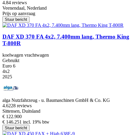
4.8
4 reviews
Veenendaal, Nederland
Prijs op aanvraag
Stuur bericht
DAF XD 370 FA 4x2, 7.400mm lang, Thermo King
T-800R
koelwagen vrachtwagen
Gebruikt
Euro 6
4x2
2025
alga Nutzfahrzeug - u. Baumaschinen GmbH & Co. KG
4.6
228 reviews
Sittensen, Duitsland
€ 122.900
€ 146.251 incl. 19% btw
Stuur bericht