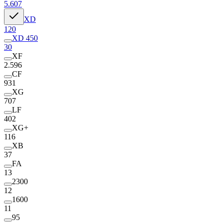
5.607
XD
120
XD 450
30
XF
2.596
CF
931
XG
707
LF
402
XG+
116
XB
37
FA
13
2300
12
1600
11
95