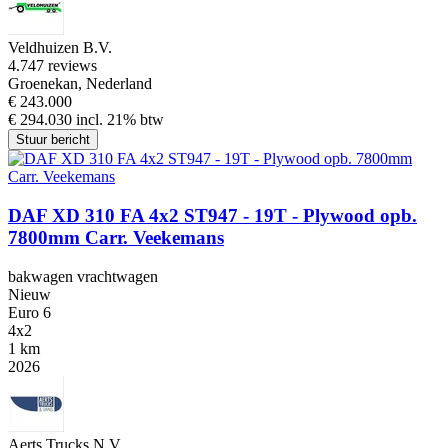
Veldhuizen B.V.
4.7
47 reviews
Groenekan, Nederland
€ 243.000
€ 294.030 incl. 21% btw
Stuur bericht
DAF XD 310 FA 4x2 ST947 - 19T - Plywood opb.
7800mm Carr. Veekemans
bakwagen vrachtwagen
Nieuw
Euro 6
4x2
1 km
2026
Aerts Trucks N.V.