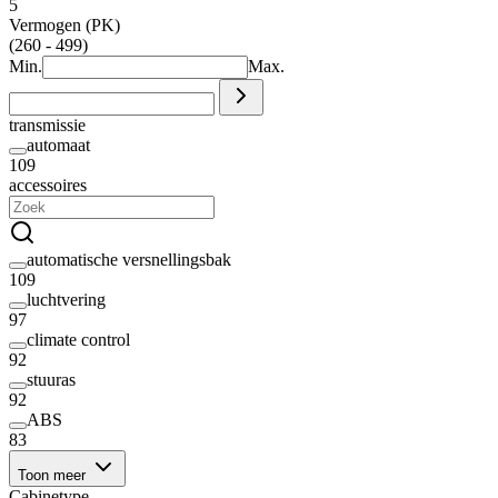
5
Vermogen (PK)
(260 - 499)
Min.
Max.
transmissie
automaat
109
accessoires
automatische versnellingsbak
109
luchtvering
97
climate control
92
stuuras
92
ABS
83
Toon meer
Cabinetype