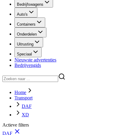
Bedrijfswagens
Auto's
Containers
Onderdelen
Uitrusting
Speciaal
Nieuwste advertenties
Bedrijvengids
Home
Transport
DAF
XD
Actieve filters
DAF