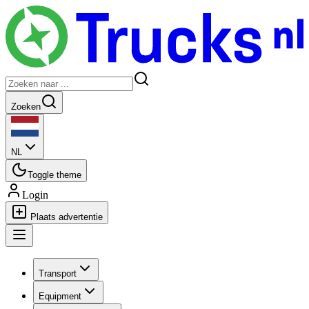
Zoeken
NL
Toggle theme
Login
Plaats advertentie
Transport
Equipment