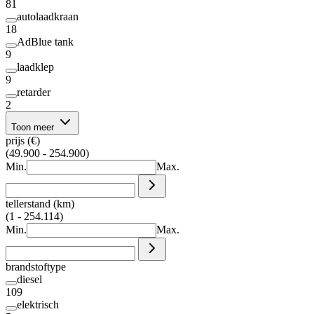
81
autolaadkraan
18
AdBlue tank
9
laadklep
9
retarder
2
Toon meer
prijs (€)
(49.900 - 254.900)
Min.
Max.
tellerstand (km)
(1 - 254.114)
Min.
Max.
brandstoftype
diesel
109
elektrisch