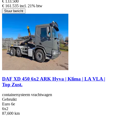
€ 133.500
€ 161.535 incl. 21% btw
Stuur bericht
DAF XD 450 6x2 ARK Hyva | Klima | LA VLA |
Top Zust.
containersysteem vrachtwagen
Gebruikt
Euro 6e
6x2
87,600 km