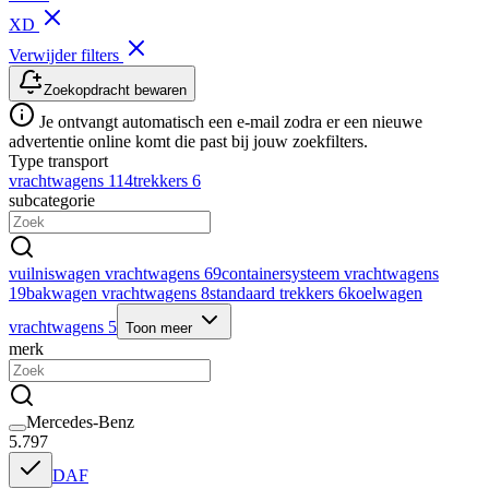
XD
Verwijder filters
Zoekopdracht bewaren
Je ontvangt automatisch een e-mail zodra er een nieuwe
advertentie online komt die past bij jouw zoekfilters.
Type transport
vrachtwagens
114
trekkers
6
subcategorie
vuilniswagen vrachtwagens
69
containersysteem vrachtwagens
19
bakwagen vrachtwagens
8
standaard trekkers
6
koelwagen
vrachtwagens
5
Toon meer
merk
Mercedes-Benz
5.797
DAF