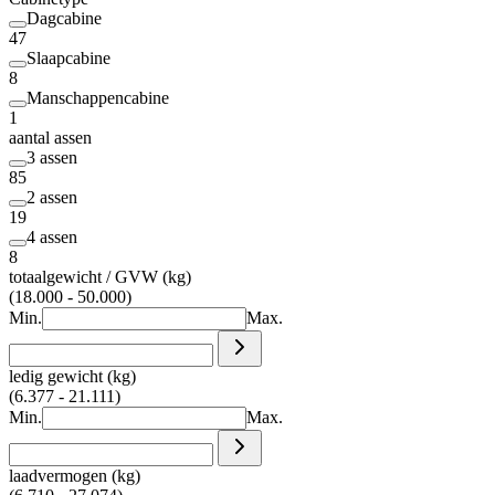
Dagcabine
47
Slaapcabine
8
Manschappencabine
1
aantal assen
3 assen
85
2 assen
19
4 assen
8
totaalgewicht / GVW (kg)
(18.000 - 50.000)
Min.
Max.
ledig gewicht (kg)
(6.377 - 21.111)
Min.
Max.
laadvermogen (kg)