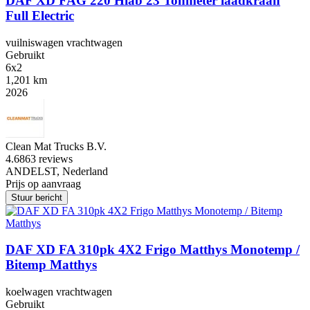
DAF XD FAG 220 Hiab 23 Tonmeter laadkraan
Full Electric
vuilniswagen vrachtwagen
Gebruikt
6x2
1,201 km
2026
Clean Mat Trucks B.V.
4.6
863 reviews
ANDELST, Nederland
Prijs op aanvraag
Stuur bericht
DAF XD FA 310pk 4X2 Frigo Matthys Monotemp /
Bitemp Matthys
koelwagen vrachtwagen
Gebruikt