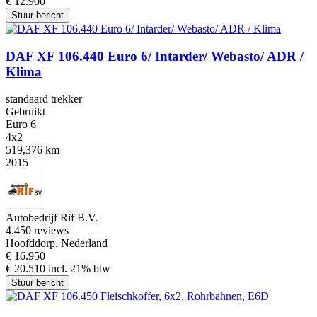
€ 12.900
Stuur bericht
DAF XF 106.440 Euro 6/ Intarder/ Webasto/ ADR /
Klima
standaard trekker
Gebruikt
Euro 6
4x2
519,376 km
2015
Autobedrijf Rif B.V.
4.4
50 reviews
Hoofddorp, Nederland
€ 16.950
€ 20.510 incl. 21% btw
Stuur bericht