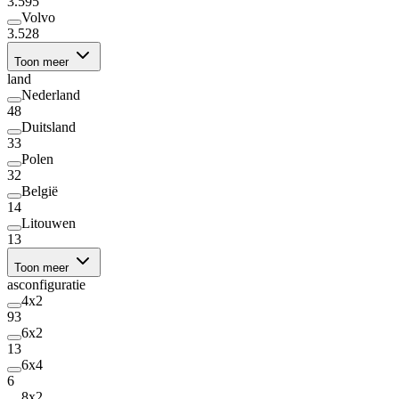
3.595
Volvo
3.528
Toon meer
land
Nederland
48
Duitsland
33
Polen
32
België
14
Litouwen
13
Toon meer
asconfiguratie
4x2
93
6x2
13
6x4
6
8x2