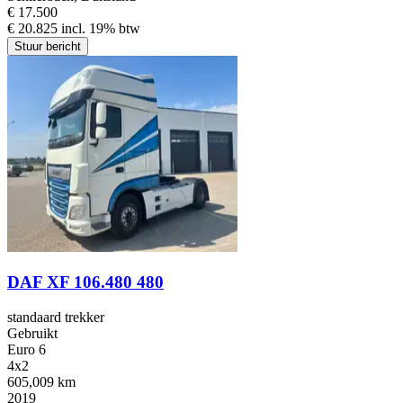
€ 17.500
€ 20.825 incl. 19% btw
Stuur bericht
DAF XF 106.480 480
standaard trekker
Gebruikt
Euro 6
4x2
605,009 km
2019