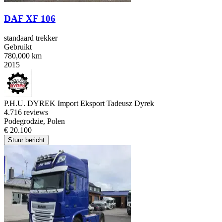
DAF XF 106
standaard trekker
Gebruikt
780,000 km
2015
P.H.U. DYREK Import Eksport Tadeusz Dyrek
4.7
16 reviews
Podegrodzie, Polen
€ 20.100
Stuur bericht