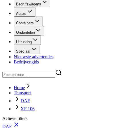
Bedrijfswagens
Auto's
Containers
Onderdelen
Uitrusting
Speciaal
Nieuwste advertenties
Bedrijvengids
Home
Transport
DAF
XF 106
Actieve filters
DAF