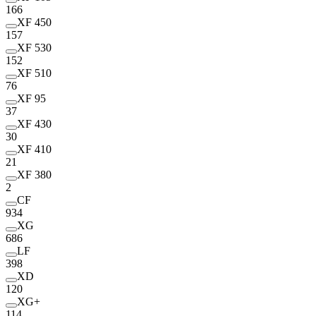
166
XF 450
157
XF 530
152
XF 510
76
XF 95
37
XF 430
30
XF 410
21
XF 380
2
CF
934
XG
686
LF
398
XD
120
XG+
114