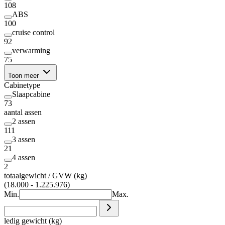
108
ABS
100
cruise control
92
verwarming
75
Toon meer
Cabinetype
Slaapcabine
73
aantal assen
2 assen
111
3 assen
21
4 assen
2
totaalgewicht / GVW (kg)
(18.000 - 1.225.976)
Min.
Max.
ledig gewicht (kg)