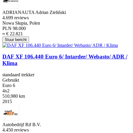
ADRIANAUTA Adrian Zieliński
4.6
99 reviews
Nowa Słupia, Polen
PLN 98.000
≈ € 22.821
Stuur bericht
DAF XF 106.440 Euro 6/ Intarder/ Webasto/ ADR /
Klima
standaard trekker
Gebruikt
Euro 6
4x2
510,980 km
2015
Autobedrijf Rif B.V.
4.4
50 reviews