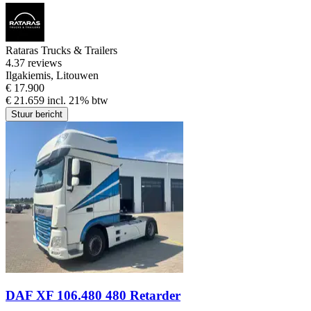
Rataras Trucks & Trailers
4.3
7 reviews
Ilgakiemis, Litouwen
€ 17.900
€ 21.659 incl. 21% btw
Stuur bericht
DAF XF 106.480 480 Retarder