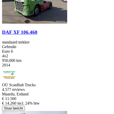
DAF XF 106.460
standaard trekker
Gebruikt
Euro 6
4x2
950,000 km
2014
OÜ ScanBalt Trucks
4.5
77 reviews
Maardu, Estland
€ 11.500
€ 14.260 incl. 24% btw
Stuur bericht