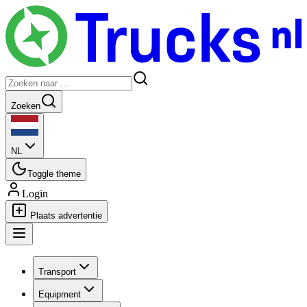
Zoeken
NL
Toggle theme
Login
Plaats advertentie
Transport
Equipment