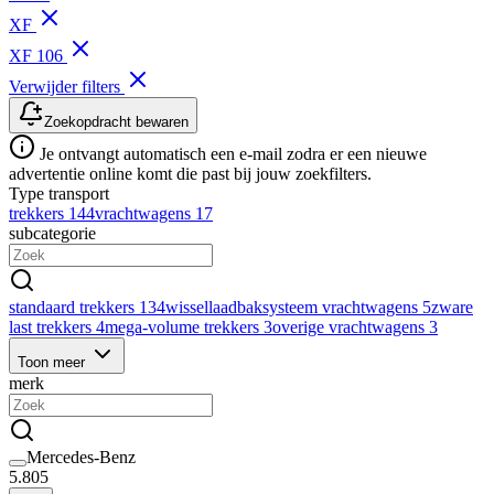
XF
XF 106
Verwijder filters
Zoekopdracht bewaren
Je ontvangt automatisch een e-mail zodra er een nieuwe
advertentie online komt die past bij jouw zoekfilters.
Type transport
trekkers
144
vrachtwagens
17
subcategorie
standaard trekkers
134
wissellaadbaksysteem vrachtwagens
5
zware
last trekkers
4
mega-volume trekkers
3
overige vrachtwagens
3
Toon meer
merk
Mercedes-Benz
5.805