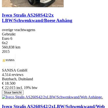
Iveco Stralis AS260S42/2x
LBW/Schwenkwand/Boese Anhäng
overige vrachtwagens
Gebruikt
Euro 6
6x2
560,838 km
2015
SANISA GmbH
4.5
14 reviews
Butzbach, Duitsland
€ 18.500
€ 22.015 incl. 19% btw
Stuur bericht
Iveco Stralis AS260S42/2xLBW/Schwenkwand/Web