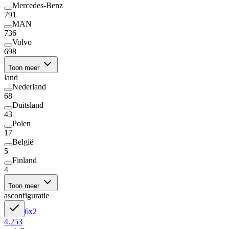
Mercedes-Benz
791
MAN
736
Volvo
698
Toon meer
land
Nederland
68
Duitsland
43
Polen
17
België
5
Finland
4
Toon meer
asconfiguratie
6x2
4.253