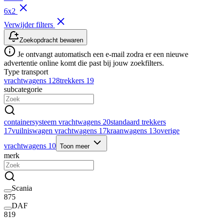
6x2
Verwijder filters
Zoekopdracht bewaren
Je ontvangt automatisch een e-mail zodra er een nieuwe
advertentie online komt die past bij jouw zoekfilters.
Type transport
vrachtwagens
128
trekkers
19
subcategorie
containersysteem vrachtwagens
20
standaard trekkers
17
vuilniswagen vrachtwagens
17
kraanwagens
13
overige
vrachtwagens
10
Toon meer
merk
Scania
875
DAF
819