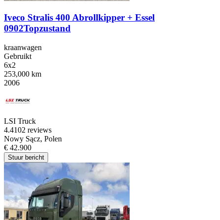
Iveco Stralis 400 Abrollkipper + Essel
0902Topzustand
kraanwagen
Gebruikt
6x2
253,000 km
2006
LSI Truck
4.4
102 reviews
Nowy Sącz, Polen
€ 42.900
Stuur bericht