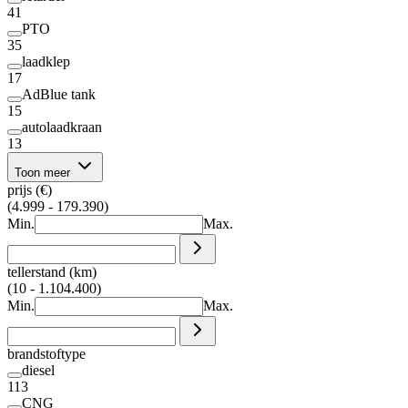
41
PTO
35
laadklep
17
AdBlue tank
15
autolaadkraan
13
Toon meer
prijs (€)
(4.999 - 179.390)
Min.
Max.
tellerstand (km)
(10 - 1.104.400)
Min.
Max.
brandstoftype
diesel
113
CNG