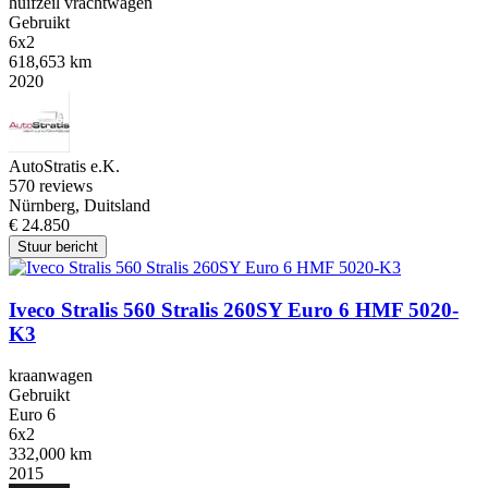
huifzeil vrachtwagen
Gebruikt
6x2
618,653 km
2020
AutoStratis e.K.
5
70 reviews
Nürnberg, Duitsland
€ 24.850
Stuur bericht
Iveco Stralis 560 Stralis 260SY Euro 6 HMF 5020-
K3
kraanwagen
Gebruikt
Euro 6
6x2
332,000 km
2015