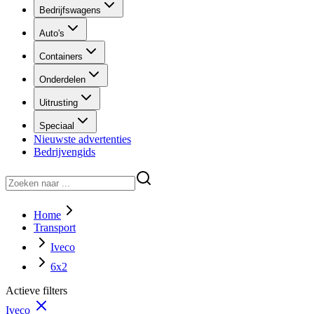
Bedrijfswagens
Auto's
Containers
Onderdelen
Uitrusting
Speciaal
Nieuwste advertenties
Bedrijvengids
Home
Transport
Iveco
6x2
Actieve filters
Iveco