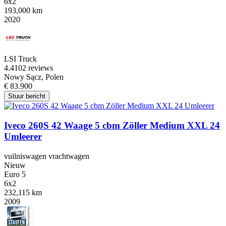
6x2
193,000 km
2020
LSI Truck
4.4
102 reviews
Nowy Sącz, Polen
€ 83.900
Stuur bericht
Iveco 260S 42 Waage 5 cbm Zöller Medium XXL 24
Umleerer
vuilniswagen vrachtwagen
Nieuw
Euro 5
6x2
232,115 km
2009