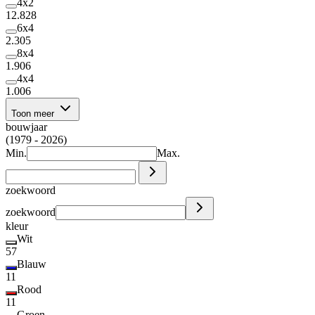
4x2
12.828
6x4
2.305
8x4
1.906
4x4
1.006
Toon meer
bouwjaar
(1979 - 2026)
Min.
Max.
zoekwoord
zoekwoord
kleur
Wit
57
Blauw
11
Rood
11
Groen