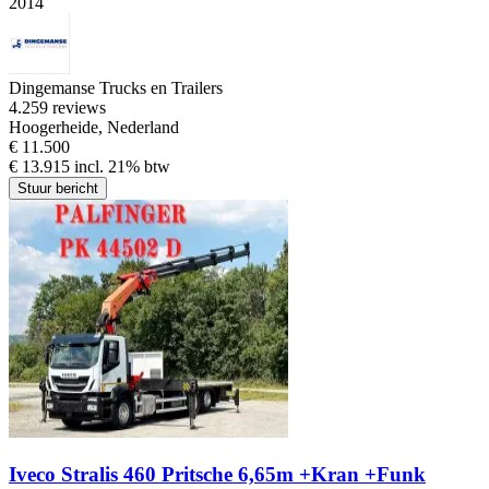
2014
Dingemanse Trucks en Trailers
4.2
59 reviews
Hoogerheide, Nederland
€ 11.500
€ 13.915 incl. 21% btw
Stuur bericht
Iveco Stralis 460 Pritsche 6,65m +Kran +Funk