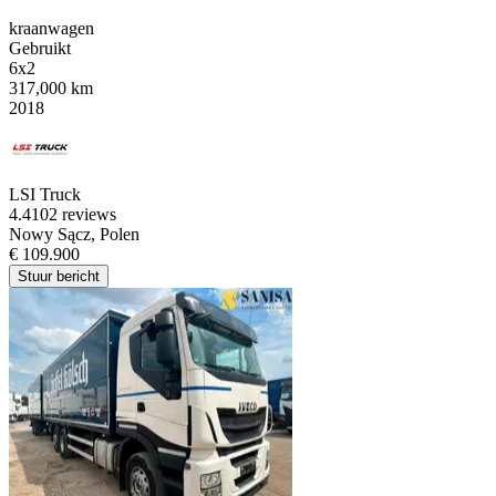
kraanwagen
Gebruikt
6x2
317,000 km
2018
LSI Truck
4.4
102 reviews
Nowy Sącz, Polen
€ 109.900
Stuur bericht