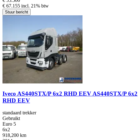
€ 55.500
€ 67.155 incl. 21% btw
Stuur bericht
Iveco AS440STX/P 6x2 RHD EEV AS440STX/P 6x2
RHD EEV
standaard trekker
Gebruikt
Euro 5
6x2
918,200 km