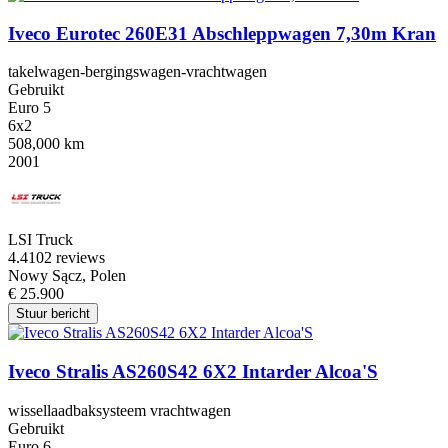
Iveco Eurotec 260E31 Abschleppwagen 7,30m Kran
takelwagen-bergingswagen-vrachtwagen
Gebruikt
Euro 5
6x2
508,000 km
2001
LSI Truck
4.4
102 reviews
Nowy Sącz, Polen
€ 25.900
Stuur bericht
Iveco Stralis AS260S42 6X2 Intarder Alcoa'S
wissellaadbaksysteem vrachtwagen
Gebruikt
Euro 6