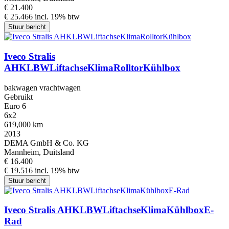
€ 21.400
€ 25.466 incl. 19% btw
Stuur bericht
Iveco Stralis
AHKLBWLiftachseKlimaRolltorKühlbox
bakwagen vrachtwagen
Gebruikt
Euro 6
6x2
619,000 km
2013
DEMA GmbH & Co. KG
Mannheim, Duitsland
€ 16.400
€ 19.516 incl. 19% btw
Stuur bericht
Iveco Stralis AHKLBWLiftachseKlimaKühlboxE-
Rad