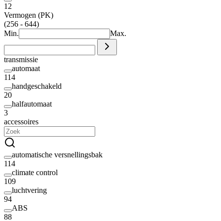
12
Vermogen (PK)
(256 - 644)
Min.
Max.
transmissie
automaat
114
handgeschakeld
20
halfautomaat
3
accessoires
automatische versnellingsbak
114
climate control
109
luchtvering
94
ABS
88