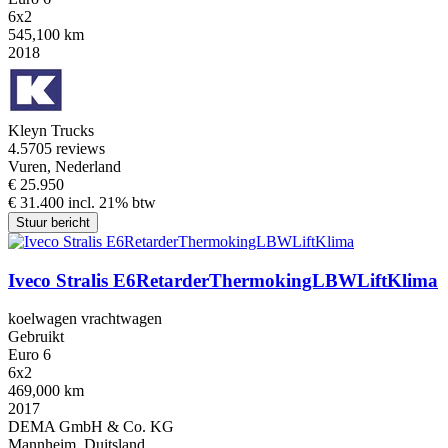
6x2
545,100 km
2018
Kleyn Trucks
4.5
705 reviews
Vuren, Nederland
€ 25.950
€ 31.400 incl. 21% btw
Stuur bericht
Iveco Stralis E6RetarderThermokingLBWLiftKlima
koelwagen vrachtwagen
Gebruikt
Euro 6
6x2
469,000 km
2017
DEMA GmbH & Co. KG
Mannheim, Duitsland