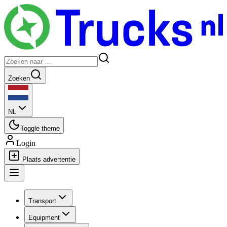
Zoeken
NL
Toggle theme
Login
Plaats advertentie
Transport
Equipment