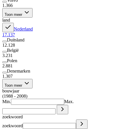
Volvo
1.366
Toon meer
land
Nederland
17.137
Duitsland
12.128
België
3.231
Polen
2.881
Denemarken
1.307
Toon meer
bouwjaar
(1988 - 2008)
Min.
Max.
zoekwoord
zoekwoord