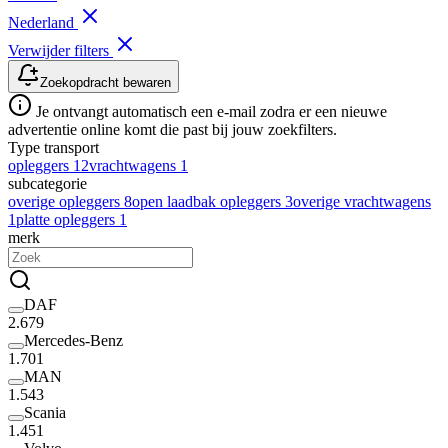
Nederland
Verwijder filters
Zoekopdracht bewaren
Je ontvangt automatisch een e-mail zodra er een nieuwe
advertentie online komt die past bij jouw zoekfilters.
Type transport
opleggers
12
vrachtwagens
1
subcategorie
overige opleggers
8
open laadbak opleggers
3
overige vrachtwagens
1
platte opleggers
1
merk
DAF
2.679
Mercedes-Benz
1.701
MAN
1.543
Scania
1.451