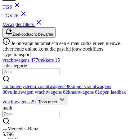
TGS
TGS 26
Verwijder filters
Zoekopdracht bewaren
Je ontvangt automatisch een e-mail zodra er een nieuwe
advertentie online komt die past bij jouw zoekfilters.
Type transport
vrachtwagens
477
trekkers
15
subcategorie
containersysteem vrachtwagens
98
kipper vrachtwagens
80
vuilniswagen vrachtwagens
62
kraanwagens
61
open laadbak
vrachtwagens
29
Toon meer
merk
Mercedes-Benz
5.796