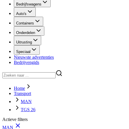
Bedrijfswagens
Auto's
Containers
Onderdelen
Uitrusting
Speciaal
Nieuwste advertenties
Bedrijvengids
Home
Transport
MAN
TGS 26
Actieve filters
MAN