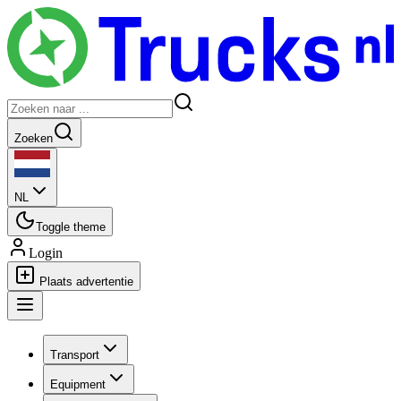
Zoeken
NL
Toggle theme
Login
Plaats advertentie
Transport
Equipment