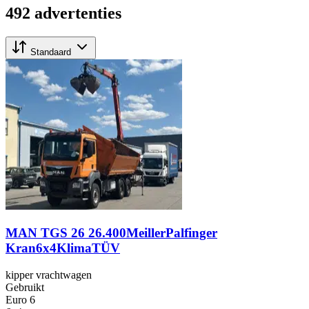
492 advertenties
Standaard
MAN TGS 26 26.400MeillerPalfinger
Kran6x4KlimaTÜV
kipper vrachtwagen
Gebruikt
Euro 6