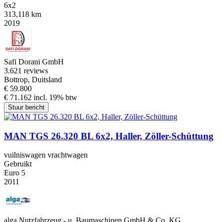
6x2
313,118 km
2019
Safi Dorani GmbH
3.6
21 reviews
Bottrop, Duitsland
€ 59.800
€ 71.162 incl. 19% btw
Stuur bericht
MAN TGS 26.320 BL 6x2, Haller, Zöller-Schüttung
vuilniswagen vrachtwagen
Gebruikt
Euro 5
2011
alga Nutzfahrzeug - u. Baumaschinen GmbH & Co. KG