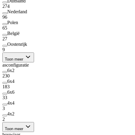
Duitsland
274
Nederland
96
Polen
65
België
27
Oostenrijk
9
Toon meer
asconfiguratie
6x2
230
6x4
183
6x6
33
4x4
3
4x2
2
Toon meer
bouwjaar