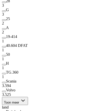
28
3
G
3
25
2
A
2
19-414
1
40.604 DFAT
1
50
1
H
1
TG.360
1
Scania
3.594
Volvo
3.525
Toon meer
land