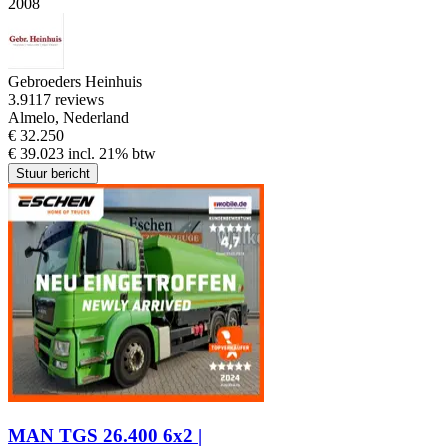
2008
Gebroeders Heinhuis
3.9
117 reviews
Almelo, Nederland
€ 32.250
€ 39.023 incl. 21% btw
Stuur bericht
MAN TGS 26.400 6x2 |