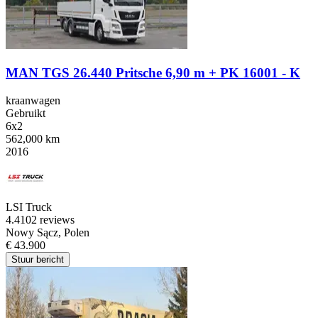
MAN TGS 26.440 Pritsche 6,90 m + PK 16001 - K
kraanwagen
Gebruikt
6x2
562,000 km
2016
LSI Truck
4.4
102 reviews
Nowy Sącz, Polen
€ 43.900
Stuur bericht