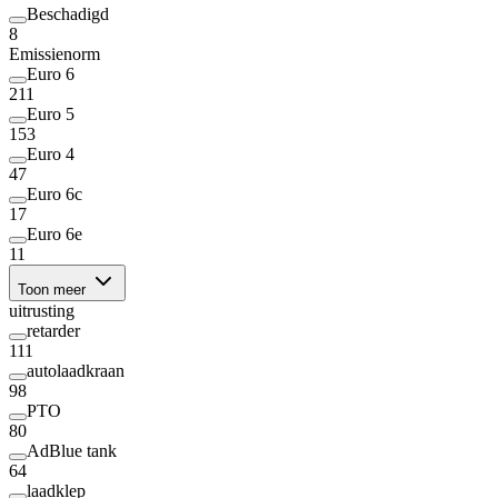
Beschadigd
8
Emissienorm
Euro 6
211
Euro 5
153
Euro 4
47
Euro 6c
17
Euro 6e
11
Toon meer
uitrusting
retarder
111
autolaadkraan
98
PTO
80
AdBlue tank
64
laadklep