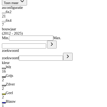
Toon meer
asconfiguratie
6x2
21
6x4
7
bouwjaar
(2012 - 2025)
Min.
Max.
zoekwoord
zoekwoord
kleur
Wit
16
Grijs
2
Zilver
2
Geel
2
Blauw
1