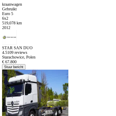
kraanwagen
Gebruikt
Euro 5
6x2
519,078 km
2012
STAR SAN DUO
4.5
109 reviews
Starachowice, Polen
€ 67.800
Stuur bericht