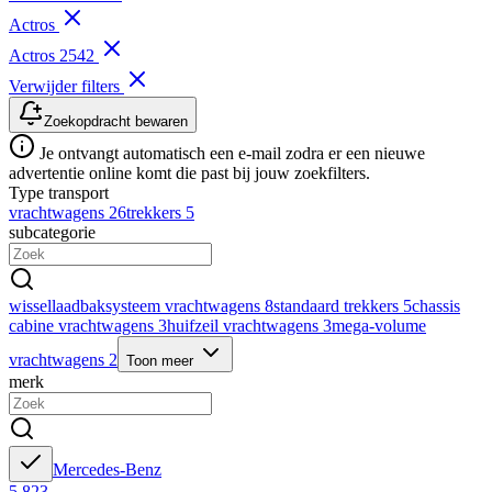
Actros
Actros 2542
Verwijder filters
Zoekopdracht bewaren
Je ontvangt automatisch een e-mail zodra er een nieuwe
advertentie online komt die past bij jouw zoekfilters.
Type transport
vrachtwagens
26
trekkers
5
subcategorie
wissellaadbaksysteem vrachtwagens
8
standaard trekkers
5
chassis
cabine vrachtwagens
3
huifzeil vrachtwagens
3
mega-volume
vrachtwagens
2
Toon meer
merk
Mercedes-Benz
5.823