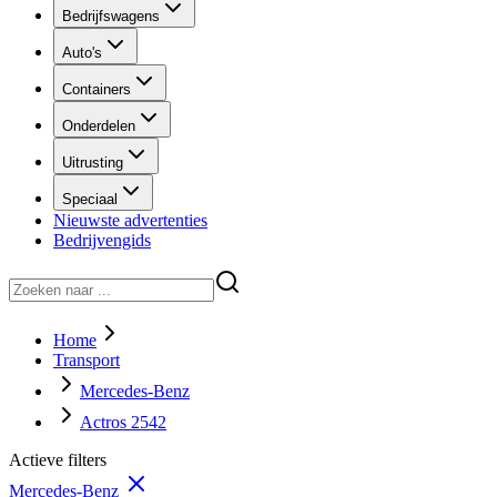
Bedrijfswagens
Auto's
Containers
Onderdelen
Uitrusting
Speciaal
Nieuwste advertenties
Bedrijvengids
Home
Transport
Mercedes-Benz
Actros 2542
Actieve filters
Mercedes-Benz