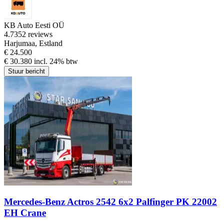
KB Auto Eesti OÜ
4.7
352 reviews
Harjumaa, Estland
€ 24.500
€ 30.380 incl. 24% btw
Stuur bericht
Mercedes-Benz Actros 2542 6x2 Palfinger PK 22002
EH Crane