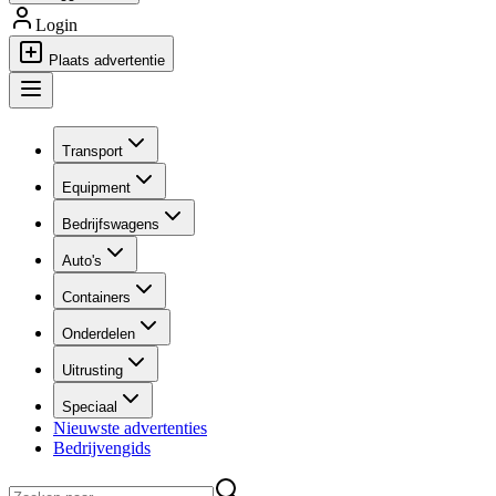
Login
Plaats advertentie
Transport
Equipment
Bedrijfswagens
Auto's
Containers
Onderdelen
Uitrusting
Speciaal
Nieuwste advertenties
Bedrijvengids