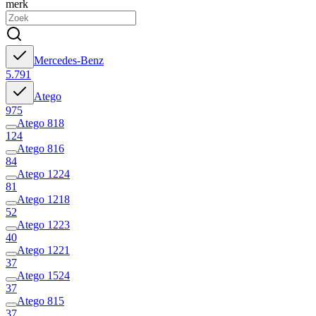
merk
Mercedes-Benz
5.791
Atego
975
Atego 818
124
Atego 816
84
Atego 1224
81
Atego 1218
52
Atego 1223
40
Atego 1221
37
Atego 1524
37
Atego 815
37