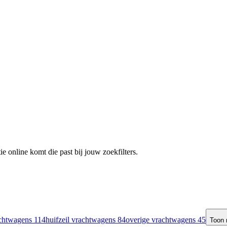
e online komt die past bij jouw zoekfilters.
achtwagens
114
huifzeil vrachtwagens
84
overige vrachtwagens
45
Toon