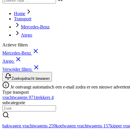
Home
Transport
Mercedes-Benz
Atego
Actieve filters
Mercedes-Benz
Atego
Verwijder filters
Zoekopdracht bewaren
Je ontvangt automatisch een e-mail zodra er een nieuwe advertenti
Type transport
vrachtwagens
971
trekkers
4
subcategorie
bakwagen vrachtwagens
259
koelwagen vrachtwagens
157
kipper vr