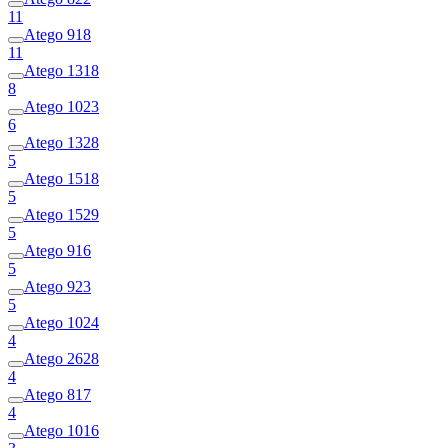
11
Atego 918
11
Atego 1318
8
Atego 1023
6
Atego 1328
5
Atego 1518
5
Atego 1529
5
Atego 916
5
Atego 923
5
Atego 1024
4
Atego 2628
4
Atego 817
4
Atego 1016