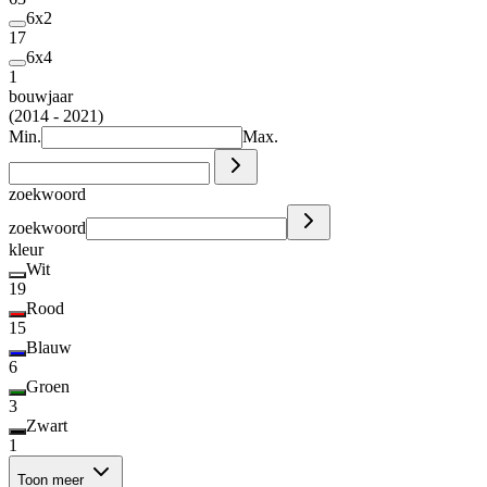
6x2
17
6x4
1
bouwjaar
(2014 - 2021)
Min.
Max.
zoekwoord
zoekwoord
kleur
Wit
19
Rood
15
Blauw
6
Groen
3
Zwart
1
Toon meer