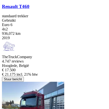
Renault T460
standaard trekker
Gebruikt
Euro 6
4x2
936,072 km
2019
TheTruckCompany
4.7
47 reviews
Hooglede, België
€ 17.500
€ 21.175 incl. 21% btw
Stuur bericht