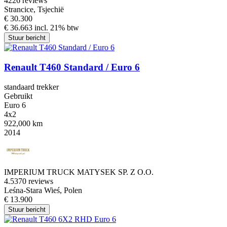
4
226 reviews
Strancice, Tsjechië
€ 30.300
€ 36.663 incl. 21% btw
Stuur bericht
Renault T460 Standard / Euro 6
standaard trekker
Gebruikt
Euro 6
4x2
922,000 km
2014
IMPERIUM TRUCK MATYSEK SP. Z O.O.
4.5
370 reviews
Leśna-Stara Wieś, Polen
€ 13.900
Stuur bericht