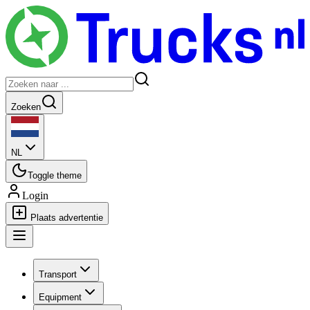
Zoeken
NL
Toggle theme
Login
Plaats advertentie
Transport
Equipment