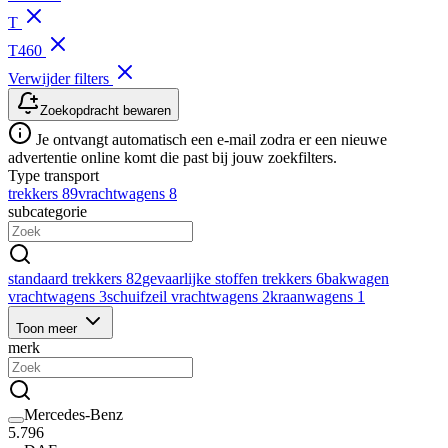
T
T460
Verwijder filters
Zoekopdracht bewaren
Je ontvangt automatisch een e-mail zodra er een nieuwe
advertentie online komt die past bij jouw zoekfilters.
Type transport
trekkers
89
vrachtwagens
8
subcategorie
standaard trekkers
82
gevaarlijke stoffen trekkers
6
bakwagen
vrachtwagens
3
schuifzeil vrachtwagens
2
kraanwagens
1
Toon meer
merk
Mercedes-Benz
5.796