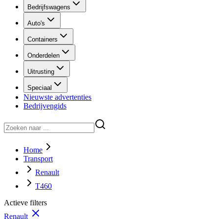
Bedrijfswagens
Auto's
Containers
Onderdelen
Uitrusting
Speciaal
Nieuwste advertenties
Bedrijvengids
Home
Transport
Renault
T460
Actieve filters
Renault