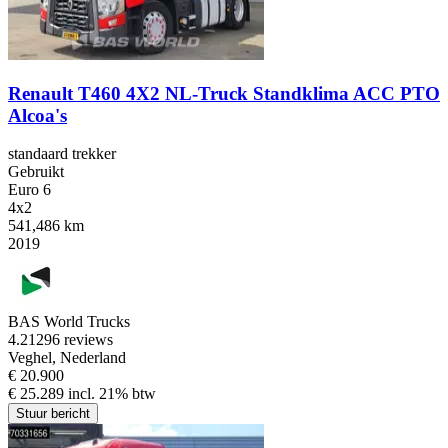
Renault T460 4X2 NL-Truck Standklima ACC PTO
Alcoa's
standaard trekker
Gebruikt
Euro 6
4x2
541,486 km
2019
BAS World Trucks
4.2
1296 reviews
Veghel, Nederland
€ 20.900
€ 25.289 incl. 21% btw
Stuur bericht