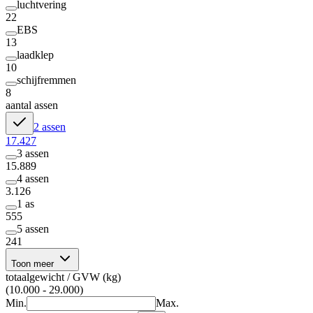
luchtvering
22
EBS
13
laadklep
10
schijfremmen
8
aantal assen
2 assen
17.427
3 assen
15.889
4 assen
3.126
1 as
555
5 assen
241
Toon meer
totaalgewicht / GVW (kg)
(10.000 - 29.000)
Min.
Max.