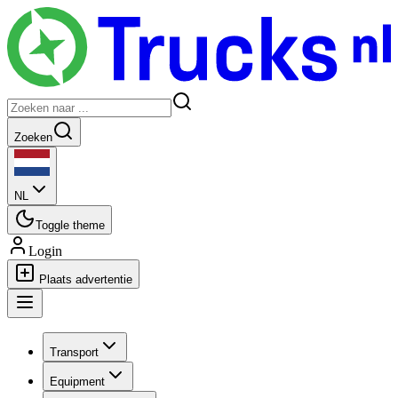
Zoeken
NL
Toggle theme
Login
Plaats advertentie
Transport
Equipment