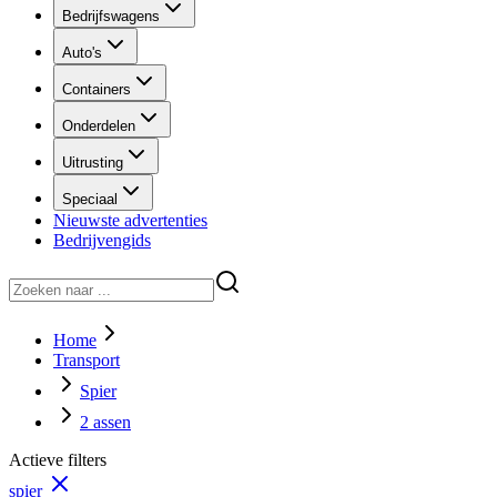
Bedrijfswagens
Auto's
Containers
Onderdelen
Uitrusting
Speciaal
Nieuwste advertenties
Bedrijvengids
Home
Transport
Spier
2 assen
Actieve filters
spier