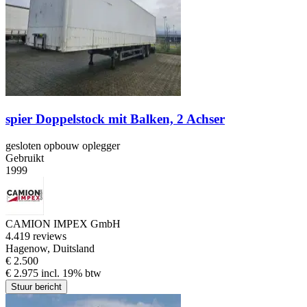
spier Doppelstock mit Balken, 2 Achser
gesloten opbouw oplegger
Gebruikt
1999
CAMION IMPEX GmbH
4.4
19 reviews
Hagenow, Duitsland
€ 2.500
€ 2.975 incl. 19% btw
Stuur bericht