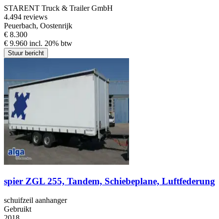
STARENT Truck & Trailer GmbH
4.4
94 reviews
Peuerbach, Oostenrijk
€ 8.300
€ 9.960 incl. 20% btw
Stuur bericht
spier ZGL 255, Tandem, Schiebeplane, Luftfederung
schuifzeil aanhanger
Gebruikt
2018