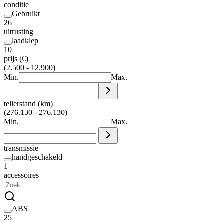
conditie
Gebruikt
26
uitrusting
laadklep
10
prijs (€)
(2.500 - 12.900)
Min.
Max.
tellerstand (km)
(276.130 - 276.130)
Min.
Max.
transmissie
handgeschakeld
1
accessoires
ABS
25