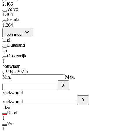
2.466
Volvo
1.364
Scania
1.264
Toon meer
land
Duitsland
25
Oostenrijk
1
bouwjaar
(1999 - 2021)
Min.
Max.
zoekwoord
zoekwoord
kleur
Rood
1
Wit
1