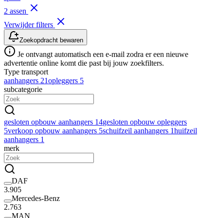
2 assen
Verwijder filters
Zoekopdracht bewaren
Je ontvangt automatisch een e-mail zodra er een nieuwe
advertentie online komt die past bij jouw zoekfilters.
Type transport
aanhangers
21
opleggers
5
subcategorie
gesloten opbouw aanhangers
14
gesloten opbouw opleggers
5
verkoop opbouw aanhangers
5
schuifzeil aanhangers
1
huifzeil
aanhangers
1
merk
DAF
3.905
Mercedes-Benz
2.763
MAN