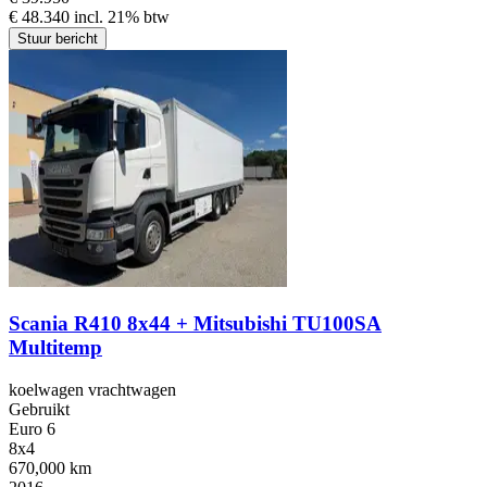
€ 48.340 incl. 21% btw
Stuur bericht
Scania R410 8x44 + Mitsubishi TU100SA
Multitemp
koelwagen vrachtwagen
Gebruikt
Euro 6
8x4
670,000 km