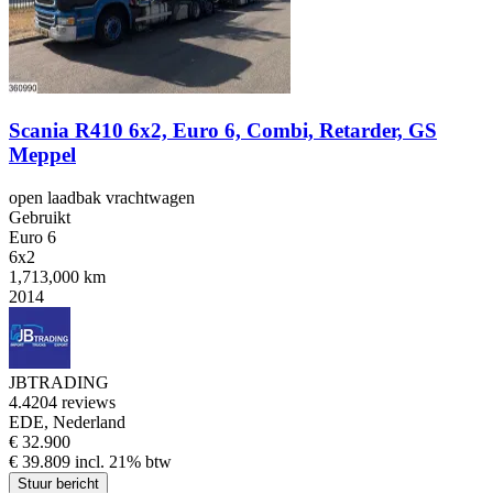
Scania R410 6x2, Euro 6, Combi, Retarder, GS
Meppel
open laadbak vrachtwagen
Gebruikt
Euro 6
6x2
1,713,000 km
2014
JBTRADING
4.4
204 reviews
EDE, Nederland
€ 32.900
€ 39.809 incl. 21% btw
Stuur bericht