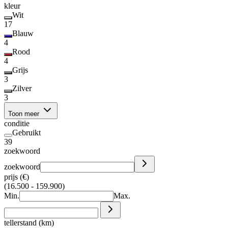
kleur
Wit
17
Blauw
4
Rood
4
Grijs
3
Zilver
3
Toon meer
conditie
Gebruikt
39
zoekwoord
zoekwoord
prijs (€)
(16.500 - 159.900)
Min.
Max.
tellerstand (km)