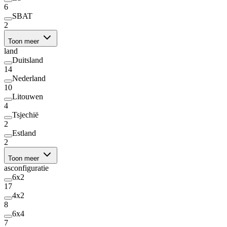
6
SBAT
2
Toon meer
land
Duitsland
14
Nederland
10
Litouwen
4
Tsjechië
2
Estland
2
Toon meer
asconfiguratie
6x2
17
4x2
8
6x4
7