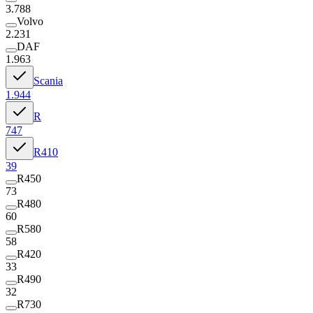
3.788
Volvo
2.231
DAF
1.963
Scania
1.944
R
747
R410
39
R450
73
R480
60
R580
58
R420
33
R490
32
R730