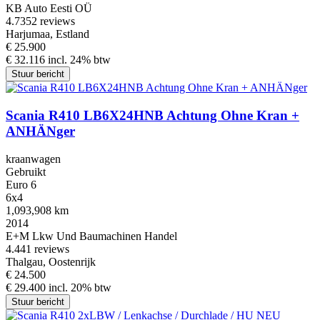
KB Auto Eesti OÜ
4.7
352 reviews
Harjumaa, Estland
€ 25.900
€ 32.116 incl. 24% btw
Stuur bericht
Scania R410 LB6X24HNB Achtung Ohne Kran +
ANHÄNger
kraanwagen
Gebruikt
Euro 6
6x4
1,093,908 km
2014
E+M Lkw Und Baumachinen Handel
4.4
41 reviews
Thalgau, Oostenrijk
€ 24.500
€ 29.400 incl. 20% btw
Stuur bericht