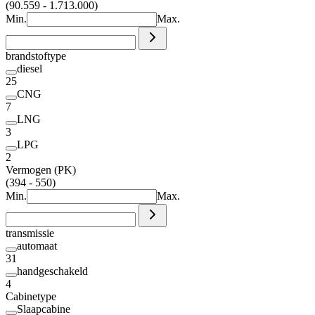
(90.559 - 1.713.000)
Min.
Max.
brandstoftype
diesel
25
CNG
7
LNG
3
LPG
2
Vermogen (PK)
(394 - 550)
Min.
Max.
transmissie
automaat
31
handgeschakeld
4
Cabinetype
Slaapcabine