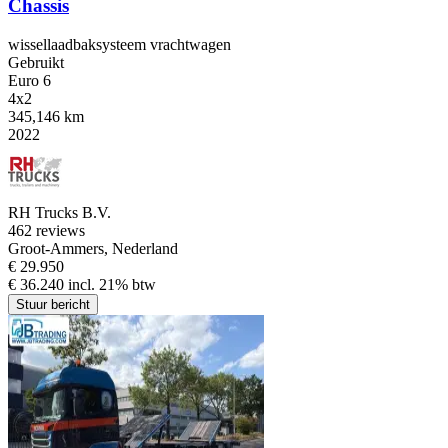
Chassis
wissellaadbaksysteem vrachtwagen
Gebruikt
Euro 6
4x2
345,146 km
2022
RH Trucks B.V.
4
62 reviews
Groot-Ammers, Nederland
€ 29.950
€ 36.240 incl. 21% btw
Stuur bericht