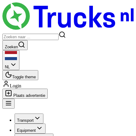
Zoeken
NL
Toggle theme
Login
Plaats advertentie
Transport
Equipment