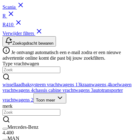
Scania
R
R410
Verwijder filters
Zoekopdracht bewaren
Je ontvangt automatisch een e-mail zodra er een nieuwe
advertentie online komt die past bij jouw zoekfilters.
Type vrachtwagen
wissellaadbaksysteem vrachtwagens
13
kraanwagens
4
koelwagen
vrachtwagens
4
chassis cabine vrachtwagens
3
autotransporter
vrachtwagens
2
Toon meer
merk
Mercedes-Benz
4.400
MAN