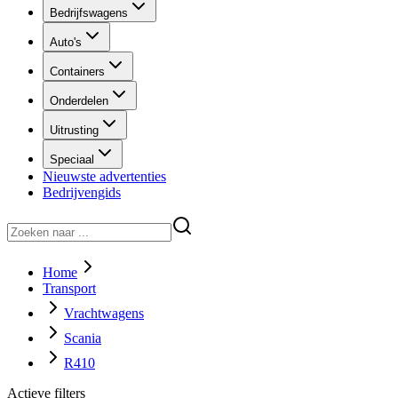
Bedrijfswagens
Auto's
Containers
Onderdelen
Uitrusting
Speciaal
Nieuwste advertenties
Bedrijvengids
Home
Transport
Vrachtwagens
Scania
R410
Actieve filters