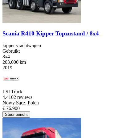
Scania R410 Kipper Topzustand / 8x4
kipper vrachtwagen
Gebruikt
8x4
203,000 km
2019
LSI Truck
4.4
102 reviews
Nowy Sącz, Polen
€ 76.900
Stuur bericht