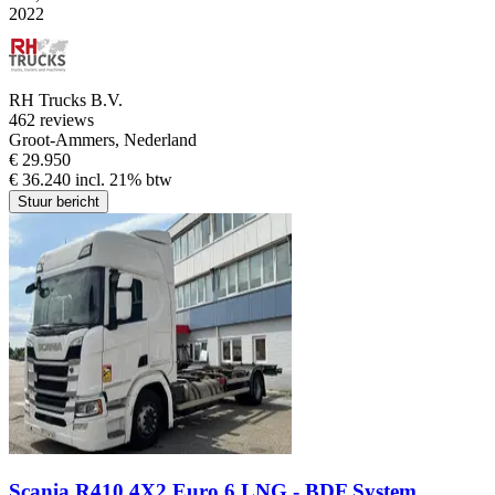
2022
RH Trucks B.V.
4
62 reviews
Groot-Ammers, Nederland
€ 29.950
€ 36.240 incl. 21% btw
Stuur bericht
Scania R410 4X2 Euro 6 LNG - BDF System