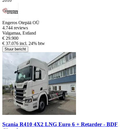
2016
Engeros Otepää OÜ
4.7
44 reviews
Valgamaa, Estland
€ 29.900
€ 37.076 incl. 24% btw
Stuur bericht
Scania R410 4X2 LNG Euro 6 + Retarder - BDF