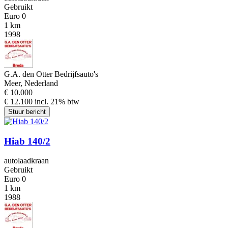
Gebruikt
Euro 0
1 km
1998
G.A. den Otter Bedrijfsauto's
Meer, Nederland
€ 10.000
€ 12.100 incl. 21% btw
Stuur bericht
Hiab 140/2
autolaadkraan
Gebruikt
Euro 0
1 km
1988