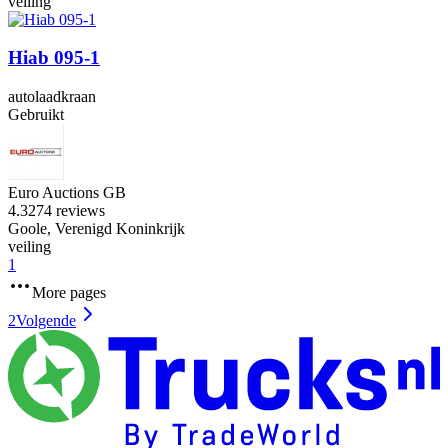
veiling
Hiab 095-1
autolaadkraan
Gebruikt
Euro Auctions GB
4.3
274 reviews
Goole, Verenigd Koninkrijk
veiling
1
More pages
2
Volgende