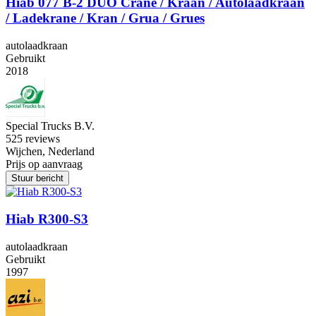
Hiab 077 B-2 DUO Crane / Kraan / Autolaadkraan
/ Ladekrane / Kran / Grua / Grues
autolaadkraan
Gebruikt
2018
Special Trucks B.V.
5
25 reviews
Wijchen, Nederland
Prijs op aanvraag
Stuur bericht
Hiab R300-S3
autolaadkraan
Gebruikt
1997