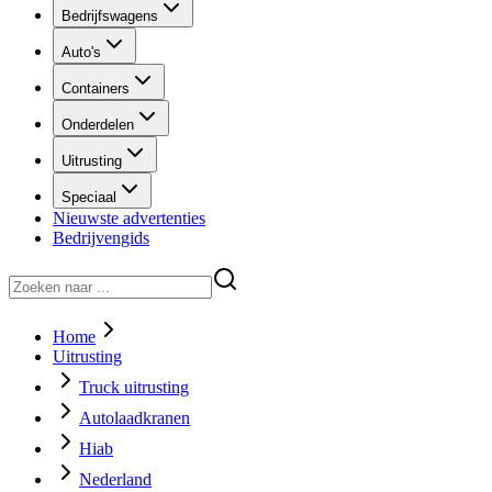
Bedrijfswagens
Auto's
Containers
Onderdelen
Uitrusting
Speciaal
Nieuwste advertenties
Bedrijvengids
Home
Uitrusting
Truck uitrusting
Autolaadkranen
Hiab
Nederland