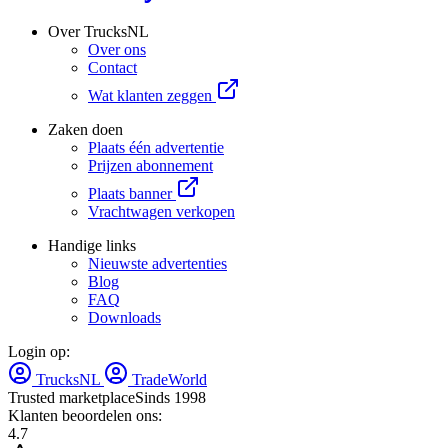
Over TrucksNL
Over ons
Contact
Wat klanten zeggen
Zaken doen
Plaats één advertentie
Prijzen abonnement
Plaats banner
Vrachtwagen verkopen
Handige links
Nieuwste advertenties
Blog
FAQ
Downloads
Login op:
TrucksNL
TradeWorld
Trusted marketplace
Sinds 1998
Klanten beoordelen ons:
4.7