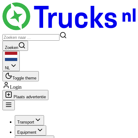
Zoeken
NL
Toggle theme
Login
Plaats advertentie
Transport
Equipment