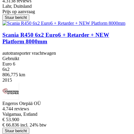
4.3
138 reviews
Lahr, Duitsland
Prijs op aanvraag
Stuur bericht
Scania R450 6x2 Euro6 + Retarder + NEW
Platform 8000mm
autotransporter vrachtwagen
Gebruikt
Euro 6
6x2
806,775 km
2015
Engeros Otepää OÜ
4.7
44 reviews
Valgamaa, Estland
€ 53.900
€ 66.836 incl. 24% btw
Stuur bericht