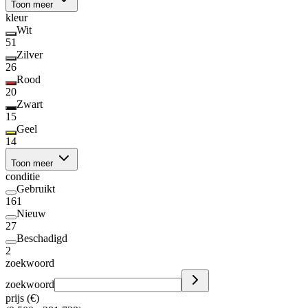
Toon meer
kleur
Wit
51
Zilver
26
Rood
20
Zwart
15
Geel
14
Toon meer
conditie
Gebruikt
161
Nieuw
27
Beschadigd
2
zoekwoord
zoekwoord
prijs (€)