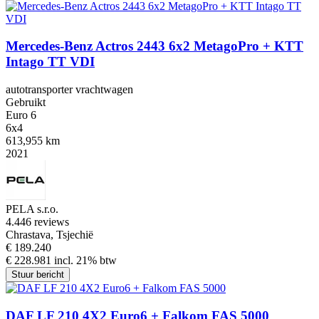
Mercedes-Benz Actros 2443 6x2 MetagoPro + KTT
Intago TT VDI
autotransporter vrachtwagen
Gebruikt
Euro 6
6x4
613,955 km
2021
PELA s.r.o.
4.4
46 reviews
Chrastava, Tsjechië
€ 189.240
€ 228.981 incl. 21% btw
Stuur bericht
DAF LF 210 4X2 Euro6 + Falkom FAS 5000