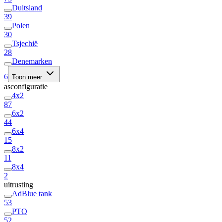
Duitsland
39
Polen
30
Tsjechië
28
Denemarken
6
Toon meer
asconfiguratie
4x2
87
6x2
44
6x4
15
8x2
11
8x4
2
uitrusting
AdBlue tank
53
PTO
52