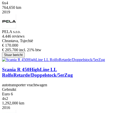
6x4
764,650 km
2019
PELA s.r.o.
4.4
46 reviews
Chrastava, Tsjechië
€ 170.000
€ 205.700 incl. 21% btw
Stuur bericht
Scania R 450HighLine LL
RolfoRetarde/Doppelstock/5erZug
autotransporter vrachtwagen
Gebruikt
Euro 6
4x2
1,292,000 km
2016