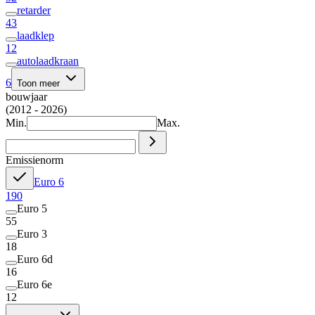
retarder
43
laadklep
12
autolaadkraan
6
Toon meer
bouwjaar
(2012 - 2026)
Min.
Max.
Emissienorm
Euro 6
190
Euro 5
55
Euro 3
18
Euro 6d
16
Euro 6e
12