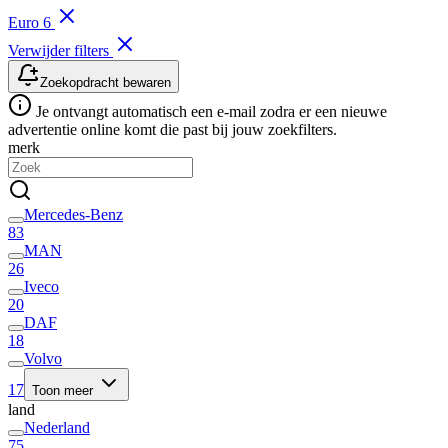
Euro 6
Verwijder filters
Zoekopdracht bewaren
Je ontvangt automatisch een e-mail zodra er een nieuwe
advertentie online komt die past bij jouw zoekfilters.
merk
Mercedes-Benz
83
MAN
26
Iveco
20
DAF
18
Volvo
17
Toon meer
land
Nederland
75