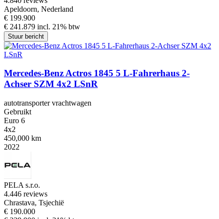
4.8
40 reviews
Apeldoorn, Nederland
€ 199.900
€ 241.879 incl. 21% btw
Stuur bericht
Mercedes-Benz Actros 1845 5 L-Fahrerhaus 2-
Achser SZM 4x2 LSnR
autotransporter vrachtwagen
Gebruikt
Euro 6
4x2
450,000 km
2022
PELA s.r.o.
4.4
46 reviews
Chrastava, Tsjechië
€ 190.000