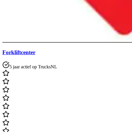
Forkliftcenter
5 jaar actief op TrucksNL