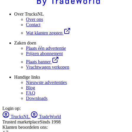
Over TrucksNL
Over ons
Contact
Wat klanten zeggen
Zaken doen
Plaats één advertentie
Prijzen abonnement
Plaats banner
Vrachtwagen verkopen
Handige links
Nieuwste advertenties
Blog
FAQ
Downloads
Login op:
TrucksNL
TradeWorld
Trusted marketplace
Sinds 1998
Klanten beoordelen ons: