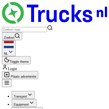
Zoeken
NL
Toggle theme
Login
Plaats advertentie
Transport
Equipment