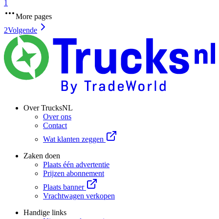
1
More pages
2
Volgende
Over TrucksNL
Over ons
Contact
Wat klanten zeggen
Zaken doen
Plaats één advertentie
Prijzen abonnement
Plaats banner
Vrachtwagen verkopen
Handige links