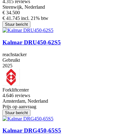
4.3
15 reviews
Steenwijk, Nederland
€ 34.500
€ 41.745 incl. 21% btw
Stuur bericht
Kalmar DRU450-62S5
reachstacker
Gebruikt
2025
Forkliftcenter
4.6
46 reviews
Amsterdam, Nederland
Prijs op aanvraag
Stuur bericht
Kalmar DRG450-65S5