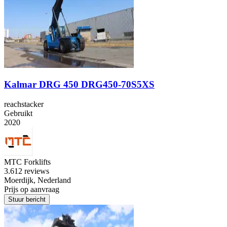
Kalmar DRG 450 DRG450-70S5XS
reachstacker
Gebruikt
2020
MTC Forklifts
3.6
12 reviews
Moerdijk, Nederland
Prijs op aanvraag
Stuur bericht