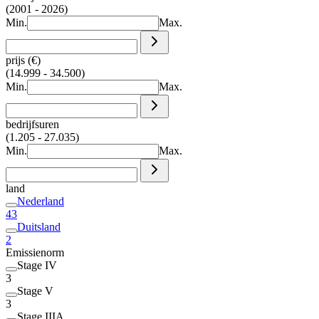
(2001 - 2026)
Min.
Max.
prijs (€)
(14.999 - 34.500)
Min.
Max.
bedrijfsuren
(1.205 - 27.035)
Min.
Max.
land
Nederland
43
Duitsland
2
Emissienorm
Stage IV
3
Stage V
3
Stage IIIA