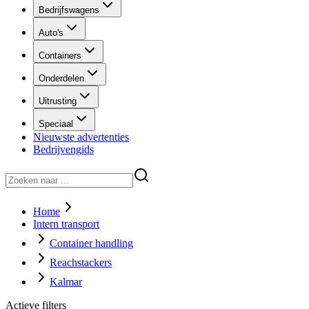
Bedrijfswagens
Auto's
Containers
Onderdelen
Uitrusting
Speciaal
Nieuwste advertenties
Bedrijvengids
Home
Intern transport
Container handling
Reachstackers
Kalmar
Actieve filters