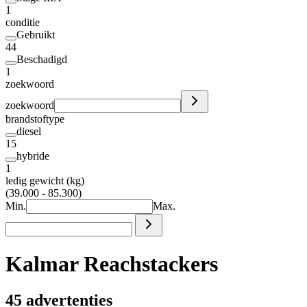
1
conditie
Gebruikt
44
Beschadigd
1
zoekwoord
zoekwoord
brandstoftype
diesel
15
hybride
1
ledig gewicht (kg)
(39.000 - 85.300)
Min.
Max.
Kalmar Reachstackers
45 advertenties