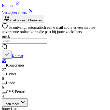
Kalmar
Verwijder filters
Zoekopdracht bewaren
Je ontvangt automatisch een e-mail zodra er een nieuwe
advertentie online komt die past bij jouw zoekfilters.
merk
Kalmar
45
Konecranes
27
Hyster
6
Linde
6
CVS-Ferrari
4
Toon meer
bouwjaar