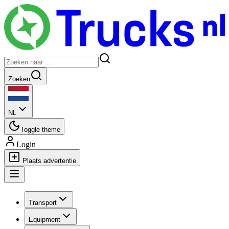
Zoeken
NL
Toggle theme
Login
Plaats advertentie
Transport
Equipment