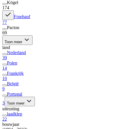
Kögel
174
Fruehauf
77
Pacton
69
Toon meer
land
Nederland
39
Polen
14
Frankrijk
10
België
9
Portugal
3
Toon meer
uitrusting
laadklep
22
bouwjaar