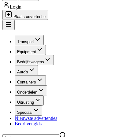
Login
Plaats advertentie
Transport
Equipment
Bedrijfswagens
Auto's
Containers
Onderdelen
Uitrusting
Speciaal
Nieuwste advertenties
Bedrijvengids