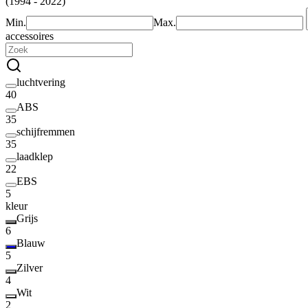
(1994 - 2022)
Min.
Max.
accessoires
luchtvering
40
ABS
35
schijfremmen
35
laadklep
22
EBS
5
kleur
Grijs
6
Blauw
5
Zilver
4
Wit
2