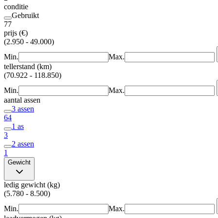
conditie
Gebruikt
77
prijs (€)
(2.950 - 49.000)
Min.
Max.
tellerstand (km)
(70.922 - 118.850)
Min.
Max.
aantal assen
3 assen
64
1 as
3
2 assen
1
Gewicht
ledig gewicht (kg)
(5.780 - 8.500)
Min.
Max.