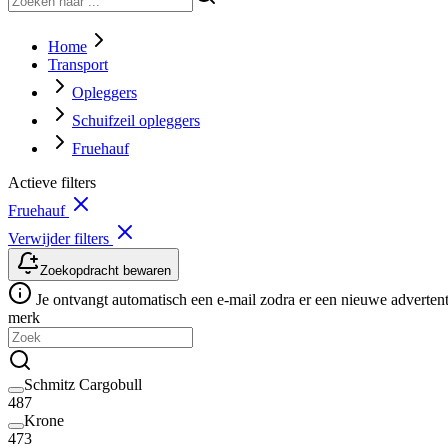
Home
Transport
Opleggers
Schuifzeil opleggers
Fruehauf
Actieve filters
Fruehauf
Verwijder filters
Zoekopdracht bewaren
Je ontvangt automatisch een e-mail zodra er een nieuwe advertenti
merk
Schmitz Cargobull
487
Krone
473