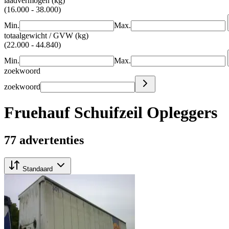
laadvermogen (kg)
(16.000 - 38.000)
Min.
Max.
totaalgewicht / GVW (kg)
(22.000 - 44.840)
Min.
Max.
zoekwoord
zoekwoord
Fruehauf Schuifzeil Opleggers
77 advertenties
Standaard